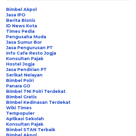
Bimbel Akpol
Jasa IPO
Berita Bisnis
ID News Kota
Times Pedia
Pengusaha Muda
Jasa Sumur Bor
Jasa Pengurusan PT
Info Cafe Resto Jogja
Konsultan Pajak
Hostel Jogja
Jasa Pendirian PT
Serikat Nelayan
Bimbel Polri
Panara GO
Bimbel TNI Polri Terdekat
Bimbel Gratis
Bimbel Kedinasan Terdekat
Wiki Times
Tempopuler
Aplikasi Sekolah
Konsultan Pajak
Bimbel STAN Terbaik
Bimbel Akpol