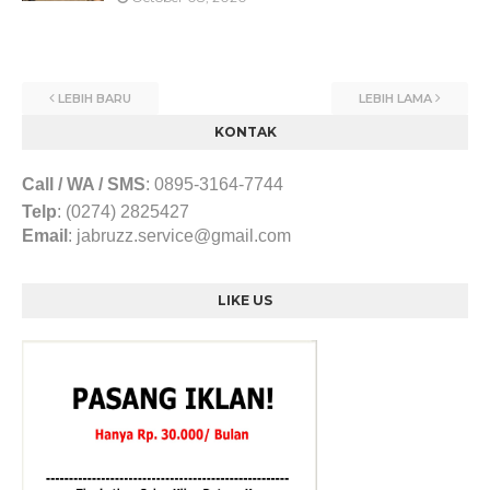
LEBIH BARU
LEBIH LAMA
KONTAK
Call / WA / SMS
:
0895-3164-7744
Telp
: (0274) 2825427
Email
:
jabruzz.service@gmail.com
LIKE US