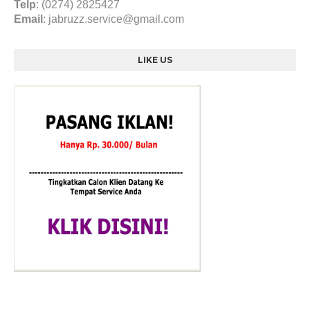
Telp
: (0274) 2825427
Email
:
jabruzz.service@gmail.com
LIKE US