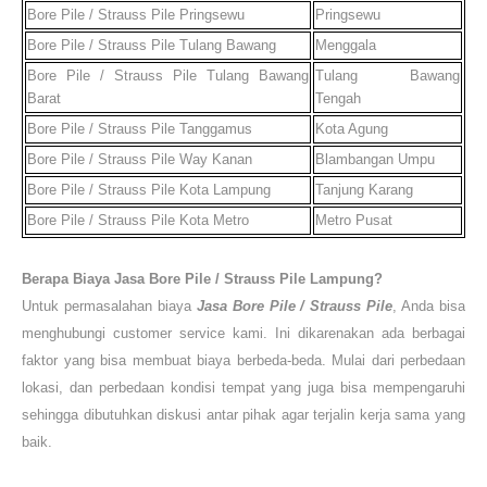
Bore Pile / Strauss Pile
Pringsewu
Pringsewu
Bore Pile / Strauss Pile
Tulang Bawang
Menggala
Bore Pile / Strauss Pile
Tulang Bawang
Tulang Bawang
Barat
Tengah
Bore Pile / Strauss Pile
Tanggamus
Kota Agung
Bore Pile / Strauss Pile
Way Kanan
Blambangan Umpu
Bore Pile / Strauss Pile
Kota
Lampung
Tanjung Karang
Bore Pile / Strauss Pile
Kota Metro
Metro Pusat
Berapa Biaya
Jasa Bore Pile / Strauss Pile
Lampung?
Untuk permasalahan biaya
Jasa Bore Pile / Strauss Pile
, Anda bisa
menghubungi customer service kami. Ini dikarenakan ada berbagai
faktor yang bisa membuat biaya berbeda-beda. Mulai dari perbedaan
lokasi, dan perbedaan kondisi tempat yang juga bisa mempengaruhi
sehingga dibutuhkan diskusi antar pihak agar terjalin kerja sama yang
baik.