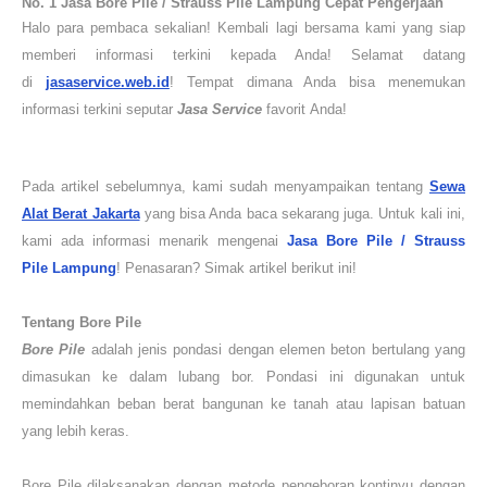
No. 1
Jasa Bore Pile / Strauss Pile
Lampung
Cepat Pengerjaan
Halo para pembaca sekalian! Kembali lagi bersama kami yang siap
memberi
informasi terkini kepada Anda! Selamat datang
di
jasaservice.web.id
! Tempat dimana Anda bisa menemukan
informasi terkini seputar
Jasa
Service
favorit
Anda!
Pada artikel sebelumnya, kami sudah menyampaikan tentang
Sewa
Alat Berat Jakarta
yang bisa Anda baca sekarang juga. Untuk kali ini,
kami ada informasi menarik mengenai
Jasa Bore Pile / Strauss
Pile
Lampung
! Penasaran? Simak artikel berikut ini!
Tentang Bore Pile
Bore Pile
adalah jenis pondasi dengan elemen beton bertulang yang
dimasukan ke dalam lubang bor. Pondasi ini digunakan untuk
memindahkan beban berat bangunan ke tanah atau lapisan batuan
yang lebih keras.
Bore Pile dilaksanakan dengan metode pengeboran kontinyu dengan