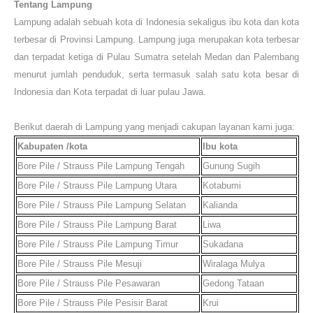
Tentang
Lampung
Lampung
adalah sebuah kota di Indonesia sekaligus ibu kota dan kota
terbesar di Provinsi Lampung.
Lampung
juga merupakan kota terbesar
dan terpadat ketiga di Pulau Sumatra setelah Medan dan Palembang
menurut jumlah penduduk, serta termasuk salah satu kota besar di
Indonesia dan Kota terpadat di luar pulau Jawa.
Berikut daerah di
Lampung
yang menjadi cakupan layanan kami juga
:
Kabupaten /kota
Ibu kota
Bore Pile / Strauss Pile
Lampung Tengah
Gunung Sugih
Bore Pile / Strauss Pile
Lampung Utara
Kotabumi
Bore Pile / Strauss Pile
Lampung Selatan
Kalianda
Bore Pile / Strauss Pile
Lampung Barat
Liwa
Bore Pile / Strauss Pile
Lampung Timur
Sukadana
Bore Pile / Strauss Pile
Mesuji
Wiralaga Mulya
Bore Pile / Strauss Pile
Pesawaran
Gedong Tataan
Bore Pile / Strauss Pile
Pesisir Barat
Krui