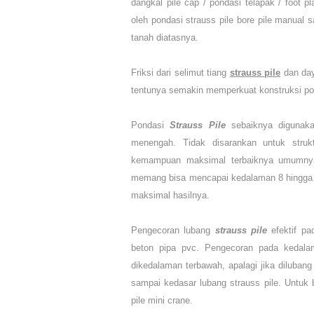
dangkal pile cap / pondasi telapak / foot p
oleh pondasi strauss pile bore pile manual 
tanah diatasnya.
Friksi dari selimut tiang
strauss pile
dan day
tentunya semakin memperkuat konstruksi po
Pondasi
Strauss Pile
sebaiknya digunaka
menengah. Tidak disarankan untuk struk
kemampuan maksimal terbaiknya umumny
memang bisa mencapai kedalaman 8 hingga 1
maksimal hasilnya.
Pengecoran lubang
strauss pile
efektif p
beton pipa pvc. Pengecoran pada kedalam
dikedalaman terbawah, apalagi jika dilubang
sampai kedasar lubang strauss pile. Untuk
pile mini crane.