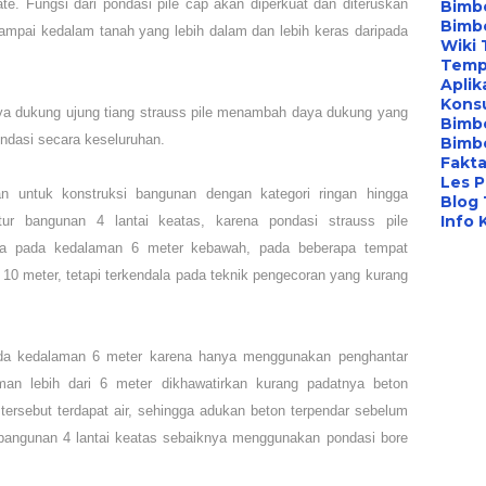
late. Fungsi dari pondasi pile cap akan diperkuat dan diteruskan
Bimbe
Bimb
sampai kedalam tanah yang lebih dalam dan lebih keras daripada
Wiki 
Temp
Aplik
Konsu
a dukung ujung tiang strauss pile menambah daya dukung yang
Bimb
ndasi secara keseluruhan.
Bimbe
Fakta
Les P
n untuk konstruksi bangunan dengan kategori ringan hingga
Blog
Info 
tur bangunan 4 lantai keatas, karena pondasi strauss pile
a pada kedalaman 6 meter kebawah, pada beberapa tempat
0 meter, tetapi terkendala pada teknik pengecoran yang kurang
ada kedalaman 6 meter karena hanya menggunakan penghantar
an lebih dari 6 meter dikhawatirkan kurang padatnya beton
 tersebut terdapat air, sehingga adukan beton terpendar sebelum
 bangunan 4 lantai keatas sebaiknya menggunakan pondasi bore