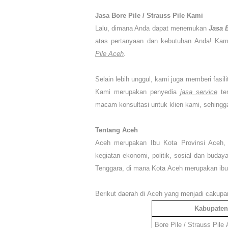
Jasa Bore Pile / Strauss Pile
Kami
Lalu,
dimana Anda dapat menemukan
Jasa B
atas pertanyaan dan kebutuhan Anda! Kam
Pile
Aceh
.
Selain lebih unggul, kami juga memberi fasil
Kami merupakan penyedia
jasa service
te
macam konsultasi untuk klien kami, sehingga 
Tentang
Aceh
Aceh
me
rupakan Ibu Kota Provinsi Aceh,
kegiatan ekonomi, politik, sosial dan buday
Tenggara, di mana Kota
Aceh
merupakan ibu 
Berikut daerah di
Aceh
yang menjadi cakupan
Kabupaten
Bore Pile / Strauss Pile