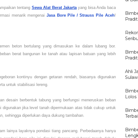
ampaikan tentang
Sewa Alat Berat Jakarta
yang bisa Anda baca
Bimbe
nformasi menarik mengenai
Jasa Bore Pile / Strauss Pile
Aceh
!
Pradi
Rekom
Serib
lemen beton bertulang yang dimasukan ke dalam lubang bor.
Bimbe
beban berat bangunan ke tanah atau lapisan batuan yang lebih
Pradi
Ahli J
geboran kontinyu dengan getaran rendah, biasanya digunakan
Sulawe
 untuk stabilisasi lereng.
Bimbe
Lolos
gan desain berbentuk tabung yang berfungsi meneruskan beban
i digunakan jika level tanah dipermukaan atas tidak cukup untuk
Bimbe
n, sehingga diperlukan daya dukung tambahan.
Terba
Bimbe
am lainya layaknya pondasi tiang pancang. Perbedaanya hanya
Lengk