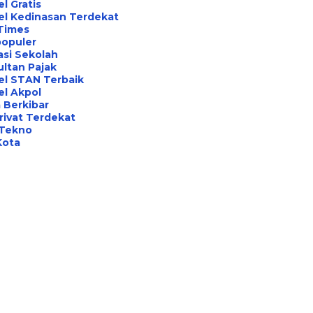
l Gratis
el Kedinasan Terdekat
Times
opuler
asi Sekolah
ltan Pajak
el STAN Terbaik
l Akpol
 Berkibar
rivat Terdekat
 Tekno
Kota