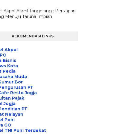
l Akpol Akmil Tangerang : Persiapan
g Menuju Taruna Impian
REKOMENDASI LINKS
l Akpol
IPO
a Bisnis
ews Kota
s Pedia
usaha Muda
Sumur Bor
 Pengurusan PT
Cafe Resto Jogja
ltan Pajak
l Jogja
Pendirian PT
at Nelayan
l Polri
ra GO
l TNI Polri Terdekat