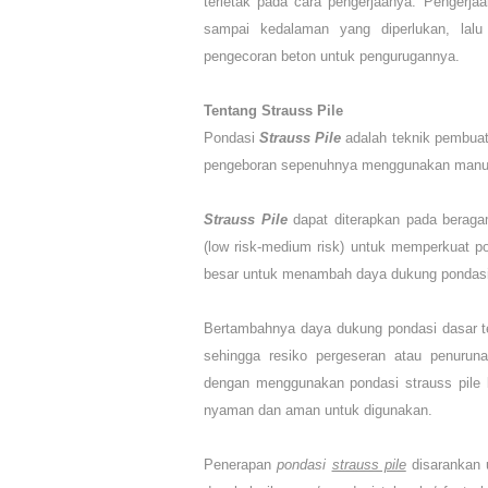
terletak pada cara pengerjaanya. Pengerjaa
sampai kedalaman yang diperlukan, lalu
pengecoran beton untuk pengurugannya.
Tentang
Strauss Pile
Pondasi
Strauss Pile
adalah teknik pembua
pengeboran sepenuhnya menggunakan manua
Strauss Pile
dapat diterapkan pada beraga
(low risk-medium risk) untuk memperkuat 
besar untuk menambah daya dukung pondasi
Bertambahnya daya dukung pondasi dasar t
sehingga resiko pergeseran atau penuruna
dengan menggunakan pondasi strauss pile b
nyaman dan aman untuk digunakan.
Penerapan
pondasi
strauss pile
disarankan 