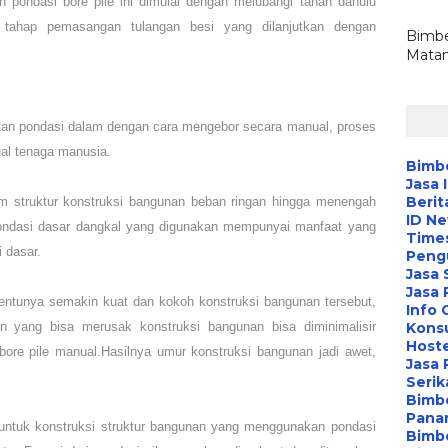
n pondasi bore pile ini dimulai dengan melubangi tanah dahulu
 tahap pemasangan tulangan besi yang dilanjutkan dengan
Bimbe
Matan
tan pondasi dalam dengan cara
mengebor
secara manual, proses
l tenaga manusia.
Bimbe
Jasa 
Berit
m struktur konstruksi bangunan beban ringan hingga menengah
ID N
pondasi dasar dangkal yang digunakan mempunyai manfaat yang
Time
 dasar.
Peng
Jasa 
Jasa
entunya semakin kuat dan kokoh konstruksi bangunan tersebut,
Info 
n yang bisa merusak konstruksi bangunan bisa diminimalisir
Konsu
Hoste
ore pile manual.Hasilnya umur konstruksi bangunan jadi awet,
Jasa 
Serik
Bimbe
Pana
untuk konstruksi struktur bangunan yang menggunakan pondasi
Bimbe