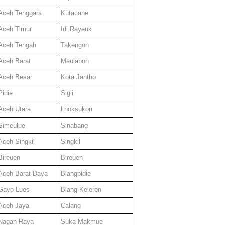
Aceh Tenggara
Kutacane
Aceh Timur
Idi Rayeuk
Aceh Tengah
Takengon
Aceh Barat
Meulaboh
Aceh Besar
Kota Jantho
Pidie
Sigli
Aceh Utara
Lhoksukon
Simeulue
Sinabang
Aceh Singkil
Singkil
Bireuen
Bireuen
Aceh Barat Daya
Blangpidie
Gayo Lues
Blang Kejeren
Aceh Jaya
Calang
Nagan Raya
Suka Makmue