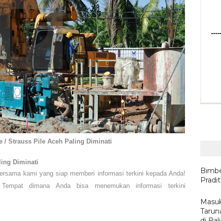
e / Strauss Pile Aceh Paling Diminati
ling Diminati
Bimbe
 bersama kami yang siap memberi
informasi terkini kepada Anda!
Pradi
 Tempat dimana Anda bisa menemukan informasi terkini
Masuk
Tarun
di Ba