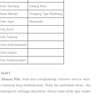
Aceh Tamiang
Karang Baru
Bener Meriah
Simpang Tiga Redelong
Pidie Jaya
Meureudu
Kota
Aceh
-
Kota Sabang
-
Kota Lhokseumawe
-
Kota Langsa
-
Kota Subulussalam
-
e
Aceh?
/ Strauss Pile
, Anda bisa menghubungi customer service kami.
sa membuat biaya berbeda-beda. Mulai dari perbedaan lokasi, dan
pengaruhi sehingga dibutuhkan diskusi antar pihak agar terjalin