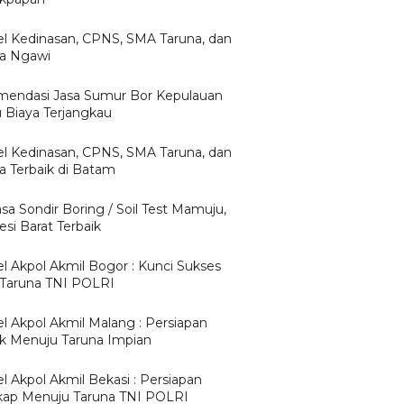
l Kedinasan, CPNS, SMA Taruna, dan
ta Ngawi
endasi Jasa Sumur Bor Kepulauan
u Biaya Terjangkau
l Kedinasan, CPNS, SMA Taruna, dan
ta Terbaik di Batam
asa Sondir Boring / Soil Test Mamuju,
si Barat Terbaik
l Akpol Akmil Bogor : Kunci Sukses
 Taruna TNI POLRI
l Akpol Akmil Malang : Persiapan
ik Menuju Taruna Impian
l Akpol Akmil Bekasi : Persiapan
ap Menuju Taruna TNI POLRI