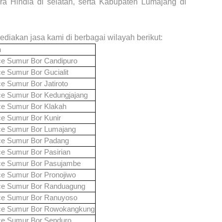
a Hindia di selatan, serta Kabupaten Lumajang di
ediakan jasa kami di berbagai wilayah berikut:
n
ce Sumur Bor
Candipuro
ce Sumur Bor
Gucialit
ce Sumur Bor
Jatiroto
ce Sumur Bor
Kedungjajang
ce Sumur Bor
Klakah
ce Sumur Bor
Kunir
ce Sumur Bor
Lumajang
ce Sumur Bor
Padang
ce Sumur Bor
Pasirian
ce Sumur Bor
Pasujambe
ce Sumur Bor
Pronojiwo
ce Sumur Bor
Randuagung
ce Sumur Bor
Ranuyoso
ce Sumur Bor
Rowokangkung
ce Sumur Bor
Senduro