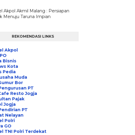
l Akpol Akmil Malang : Persiapan
ik Menuju Taruna Impian
REKOMENDASI LINKS
l Akpol
IPO
a Bisnis
ews Kota
s Pedia
usaha Muda
Sumur Bor
 Pengurusan PT
Cafe Resto Jogja
ltan Pajak
l Jogja
Pendirian PT
at Nelayan
l Polri
ra GO
l TNI Polri Terdekat