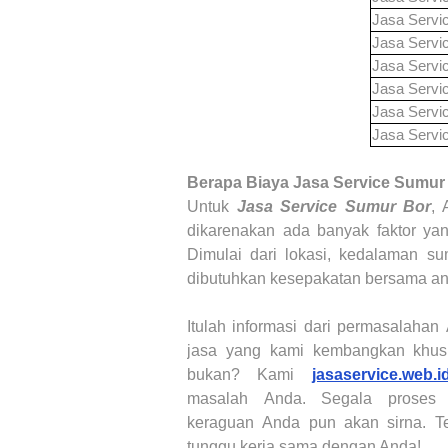
Jasa Servi
Jasa Servi
Jasa Servi
Jasa Servi
Jasa Servi
Jasa Servi
Berapa Biaya
Jasa Service Sumur
Untuk
Jasa Service Sumur Bor
, 
dikarenakan ada banyak faktor ya
Dimulai dari lokasi, kedalaman sum
dibutuhkan kesepakatan bersama anta
Itulah informasi dari permasalahan
jasa yang kami kembangkan khu
bukan? Kami
jasaservice.web.i
masalah
Anda
. Segala prose
keraguan
Anda
pun akan sirna.
Te
tunggu kerja sama dengan Anda!