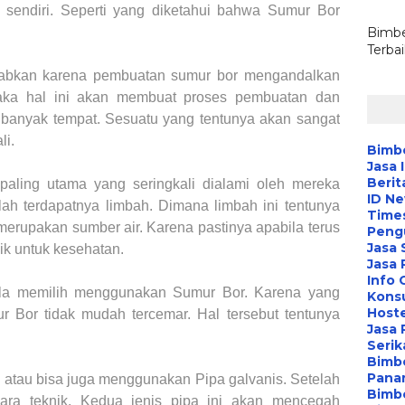
r
sendiri. Seperti yang diketahui bahwa Sumur Bor
Bimbe
Terba
ebabkan karena pembuatan sumur bor mengandalkan
aka hal ini akan membuat proses pembuatan dan
 banyak tempat. Sesuatu yang tentunya akan sangat
li.
Bimbe
Jasa 
Berit
paling utama yang seringkali dialami oleh mereka
ID N
h terdapatnya limbah. Dimana limbah ini tentunya
Time
merupakan sumber air. Karena pastinya apabila terus
Peng
Jasa 
ik untuk kesehatan.
Jasa
Info 
bila memilih menggunakan Sumur Bor. Karena yang
Konsu
Hoste
r Bor tidak mudah tercemar. Hal tersebut tentunya
Jasa 
Serik
Bimbe
Pana
tau bisa juga menggunakan Pipa galvanis. Setelah
Bimbe
cara teknik. Kedua jenis pipa ini akan mencegah