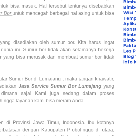
Bimbe
tuk bisa masuk. Hal tersebut tentunya disebabkan
Bimb
Wiki 
r Bor
untuk mencegah berbagai hal asing untuk bisa
Temp
Aplik
Konsu
Bimb
Bimbe
ang disediakan oleh sumur bor. Kita harus ingat
Fakta
dunia ini. Sumur bor tidak akan selamanya bekerja
Les P
Blog
or yang bisa merusak dan membuat sumur bor tidak
Info 
utar
Sumur Bor di
Lumajang
, maka jangan khawatir,
ediakan
Jasa Service Sumur Bor
Lumajang
yang
 dimana saja! Kami juga sedang dalam proses
ehingga layanan kami bisa meraih Anda.
 di Provinsi Jawa Timur, Indonesia. Ibu kotanya
erbatasan dengan Kabupaten Probolinggo di utara,