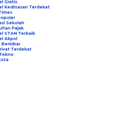
l Gratis
el Kedinasan Terdekat
Times
opuler
asi Sekolah
ltan Pajak
el STAN Terbaik
l Akpol
 Berkibar
rivat Terdekat
 Tekno
Kota