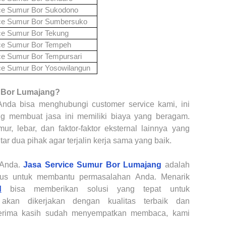
ce Sumur Bor
Sukodono
ce Sumur Bor
Sumbersuko
ce Sumur Bor
Tekung
ce Sumur Bor
Tempeh
ce Sumur Bor
Tempursari
ce Sumur Bor
Yosowilangun
 Bor
Lumajang?
Anda bisa menghubungi customer service kami, ini
ng membuat jasa ini memiliki biaya yang beragam.
ur, lebar, dan faktor-faktor eksternal lainnya yang
r dua pihak agar terjalin kerja sama yang baik.
Anda
.
Jasa Service Sumur Bor
Lumajang
adalah
sus untuk membantu permasalahan
Anda
. Menarik
d
bisa memberikan solusi yang tepat untuk
s akan
dikerjakan
dengan kualitas terbaik dan
rima kasih sudah menyempatkan membaca, kami