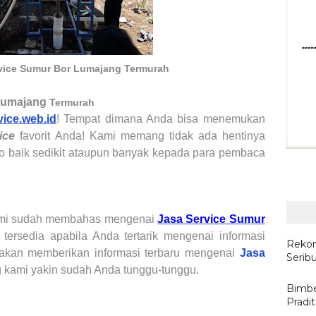
vice Sumur Bor Lumajang Termurah
umajang
Termurah
vice.web.id
! Tempat dimana Anda bisa menemukan
ice
favorit
Anda!
K
ami
memang
tidak ada hentinya
o baik sedikit ataupun banyak kepada para pembaca
ami sudah membahas mengenai
Jasa Service Sumur
tersedia apabila Anda tertarik mengenai informasi
Rekom
mi akan memberikan informasi terbaru mengenai
Jasa
Serib
 kami yakin sudah Anda tunggu-tunggu.
Bimbe
Pradi