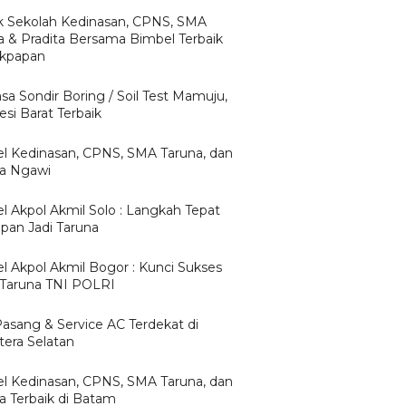
 Sekolah Kedinasan, CPNS, SMA
a & Pradita Bersama Bimbel Terbaik
likpapan
asa Sondir Boring / Soil Test Mamuju,
si Barat Terbaik
l Kedinasan, CPNS, SMA Taruna, dan
ta Ngawi
l Akpol Akmil Solo : Langkah Tepat
apan Jadi Taruna
l Akpol Akmil Bogor : Kunci Sukses
 Taruna TNI POLRI
Pasang & Service AC Terdekat di
era Selatan
l Kedinasan, CPNS, SMA Taruna, dan
ta Terbaik di Batam