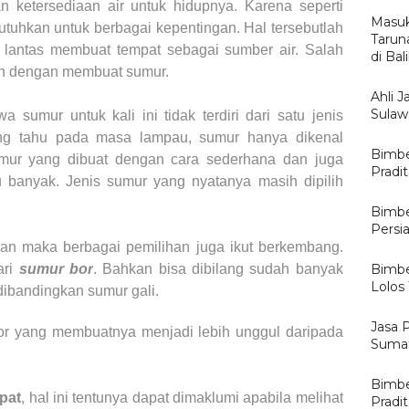
 ketersediaan air untuk hidupnya. Karena seperti
Masuk
utuhkan untuk berbagai kepentingan. Hal tersebutlah
Tarun
lantas membuat tempat sebagai sumber air. Salah
di Ba
ah dengan membuat sumur.
Ahli J
Sulawe
 sumur untuk kali ini tidak terdiri dari satu jenis
ng tahu pada masa lampau, sumur hanya dikenal
Bimbe
umur yang dibuat dengan cara sederhana dan juga
Pradi
u banyak. Jenis sumur yang nyatanya masih dipilih
Bimbe
Persi
n maka berbagai pemilihan juga ikut berkembang.
ari
sumur bor
. Bahkan bisa dibilang sudah banyak
Bimbe
Lolos
dibandingkan sumur gali.
Jasa 
or yang membuatnya menjadi lebih unggul daripada
Sumat
Bimbe
pat
, hal ini tentunya dapat dimaklumi apabila melihat
Pradi