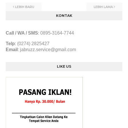
LEBIH BARU
LEBIH LAMA
KONTAK
Call / WA / SMS
:
0895-3164-7744
Telp
: (0274) 2825427
Email
:
jabruzz.service@gmail.com
LIKE US