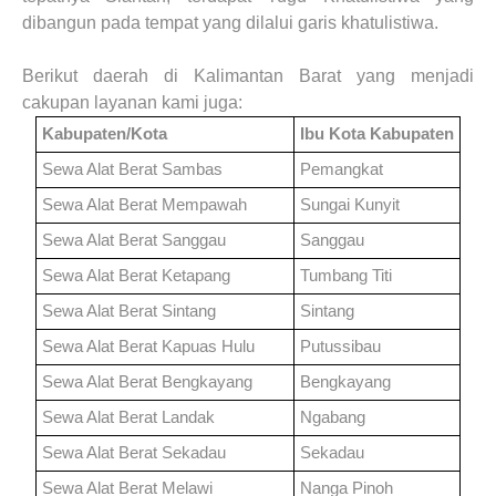
dibangun pada tempat yang dilalui garis khatulistiwa.
Berikut daerah di
Kalimantan Barat
yang menjadi
cakupan layanan kami juga
:
Kabupaten/Kota
Ibu Kota Kabupaten
Sewa Alat Berat
Sambas
Pemangkat
Sewa Alat Berat
Mempawah
Sungai Kunyit
Sewa Alat Berat
Sanggau
Sanggau
Sewa Alat Berat
Ketapang
Tumbang Titi
Sewa Alat Berat
Sintang
Sintang
Sewa Alat Berat
Kapuas Hulu
Putussibau
Sewa Alat Berat
Bengkayang
Bengkayang
Sewa Alat Berat
Landak
Ngabang
Sewa Alat Berat
Sekadau
Sekadau
Sewa Alat Berat
Melawi
Nanga Pinoh