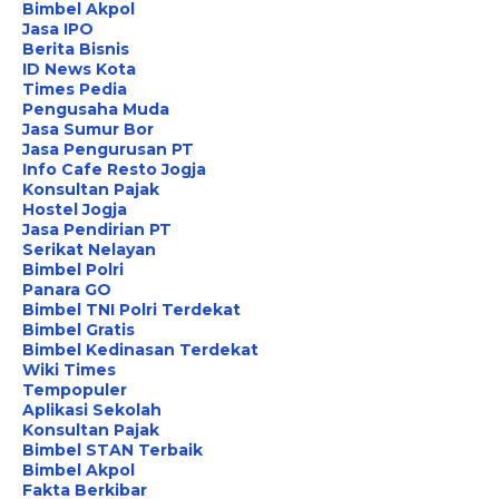
Bimbel Akpol
Jasa IPO
Berita Bisnis
ID News Kota
Times Pedia
Pengusaha Muda
Jasa Sumur Bor
Jasa Pengurusan PT
Info Cafe Resto Jogja
Konsultan Pajak
Hostel Jogja
Jasa Pendirian PT
Serikat Nelayan
Bimbel Polri
Panara GO
Bimbel TNI Polri Terdekat
Bimbel Gratis
Bimbel Kedinasan Terdekat
Wiki Times
Tempopuler
Aplikasi Sekolah
Konsultan Pajak
Bimbel STAN Terbaik
Bimbel Akpol
Fakta Berkibar