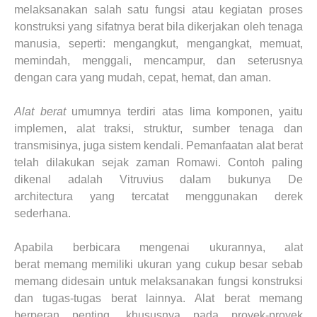
melaksanakan salah satu fungsi atau kegiatan proses
konstruksi yang sifatnya berat bila dikerjakan oleh tenaga
manusia, seperti: mengangkut, mengangkat, memuat,
memindah, menggali, mencampur, dan seterusnya
dengan cara yang mudah, cepat, hemat, dan aman
.
Alat berat
umumnya terdiri atas lima komponen, yaitu
implemen, alat traksi, struktur, sumber tenaga dan
transmisinya,
juga
sistem kendali. Pemanfaatan alat berat
telah dilakukan sejak
z
aman Romawi.
Contoh paling
dikenal adalah
Vitruvius dalam bukunya De
architectura
yang
tercatat menggunakan derek
sederhana.
Apabila berbicara mengenai ukurannya, alat
berat
memang
memiliki ukuran yang cukup besar sebab
memang didesain untuk melaksanakan fungsi konstruksi
dan tugas
-
tugas berat lainnya.
Alat berat memang
be
rperan penting
,
khususnya pada proyek
-
proyek