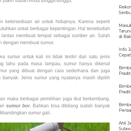
i yakin sudah Anda tunggu-tunggu.
Rekom
Serib
 ketersediaan air untuk hidupnya. Karena seperti
Masuk
utuhkan untuk berbagai kepentingan. Hal tersebutlah
Tarun
lantas membuat tempat sebagai sumber air. Salah
di Ba
ah dengan membuat sumur.
Info 
Cepat
 sumur untuk kali ini tidak terdiri dari satu jenis
ng tahu pada masa lampau, sumur hanya dikenal
Bimbe
umur yang dibuat dengan cara sederhana dan juga
Pradi
u banyak. Jenis sumur yang nyatanya masih dipilih
Bimbe
Pradit
n maka berbagai pemilihan juga ikut berkembang.
Bimbe
ari
sumur bor
. Bahkan bisa dibilang sudah banyak
Persi
dibandingkan sumur gali.
Ahli J
Sulawe