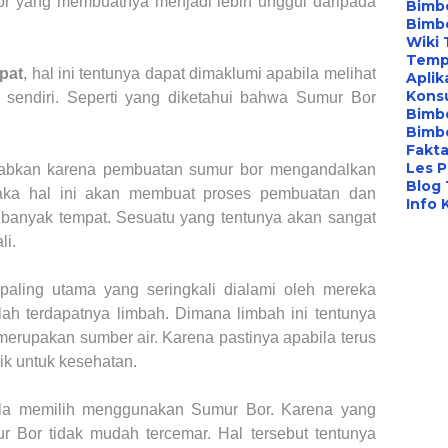
or yang membuatnya menjadi lebih unggul daripada
Bimbe
Bimb
Wiki 
Temp
pat
, hal ini tentunya dapat dimaklumi apabila melihat
Aplik
Konsu
r
sendiri. Seperti yang diketahui bahwa Sumur Bor
Bimb
Bimbe
Fakta
Les P
ebabkan karena pembuatan sumur bor mengandalkan
Blog
aka hal ini akan membuat proses pembuatan dan
Info 
 banyak tempat. Sesuatu yang tentunya akan sangat
li.
paling utama yang seringkali dialami oleh mereka
h terdapatnya limbah. Dimana limbah ini tentunya
merupakan sumber air. Karena pastinya apabila terus
ik untuk kesehatan.
bila memilih menggunakan Sumur Bor. Karena yang
r Bor tidak mudah tercemar. Hal tersebut tentunya