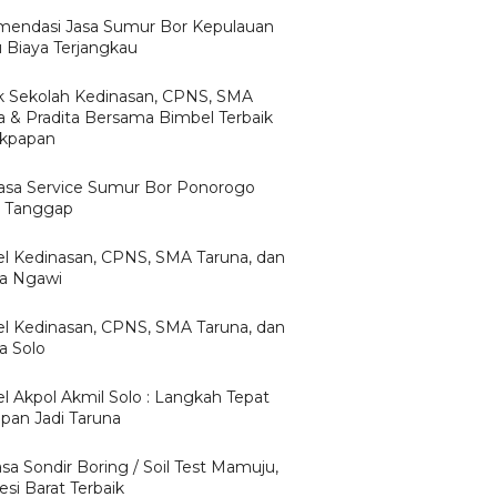
endasi Jasa Sumur Bor Kepulauan
u Biaya Terjangkau
 Sekolah Kedinasan, CPNS, SMA
a & Pradita Bersama Bimbel Terbaik
likpapan
Jasa Service Sumur Bor Ponorogo
 Tanggap
l Kedinasan, CPNS, SMA Taruna, dan
ta Ngawi
l Kedinasan, CPNS, SMA Taruna, dan
a Solo
l Akpol Akmil Solo : Langkah Tepat
apan Jadi Taruna
asa Sondir Boring / Soil Test Mamuju,
si Barat Terbaik