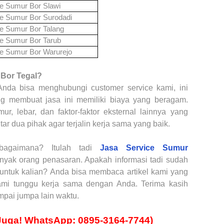
ce Sumur Bor
Slawi
ce Sumur Bor
Surodadi
ce Sumur Bor
Talang
ce Sumur Bor
Tarub
ce Sumur Bor
Warurejo
 Bor
Tegal?
Anda bisa menghubungi customer service kami, ini
ng membuat jasa ini memiliki biaya yang beragam.
ur, lebar, dan faktor-faktor eksternal lainnya yang
r dua pihak agar terjalin kerja sama yang baik.
bagaimana? Itulah tadi
Jasa Service Sumur
yak orang penasaran. Apakah informasi tadi sudah
ntuk kalian? Anda bisa membaca artikel kami yang
ami tunggu kerja sama dengan Anda. Terima kasih
ai jumpa lain waktu.
Juga! WhatsApp: 0895-3164-7744)