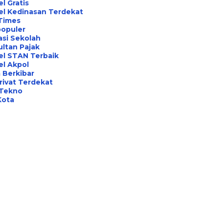
l Gratis
el Kedinasan Terdekat
Times
opuler
asi Sekolah
ltan Pajak
el STAN Terbaik
l Akpol
 Berkibar
rivat Terdekat
 Tekno
Kota