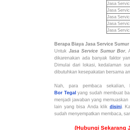
Jasa Servi
Jasa Servi
Jasa Servi
Jasa Servi
Jasa Servi
Berapa Biaya
Jasa Service Sumur
Untuk
Jasa Service Sumur Bor
, 
dikarenakan ada banyak faktor ya
Dimulai dari lokasi, kedalaman sum
dibutuhkan kesepakatan bersama anta
Nah, para pembaca sekalian, 
Bor
Tegal
yang sudah membuat ban
menjadi jawaban yang memuaskan u
lain yang bisa Anda klik
disini
. K
sudah menyempatkan membaca, samp
(Hubungi Sekarang 