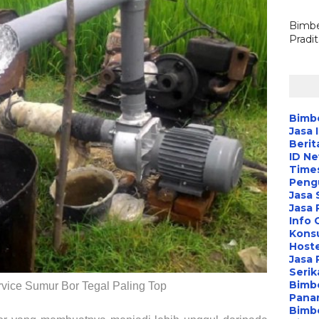
Bimbe
Pradi
Bimbe
Jasa 
Berit
ID N
Time
Peng
Jasa 
Jasa
Info 
Konsu
Hoste
Jasa 
Serik
Bimbe
rvice Sumur Bor Tegal Paling Top
Pana
Bimbe