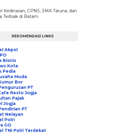
l Kedinasan, CPNS, SMA Taruna, dan
ta Terbaik di Batam
REKOMENDASI LINKS
l Akpol
IPO
a Bisnis
ews Kota
s Pedia
usaha Muda
Sumur Bor
 Pengurusan PT
Cafe Resto Jogja
ltan Pajak
l Jogja
Pendirian PT
at Nelayan
l Polri
ra GO
l TNI Polri Terdekat