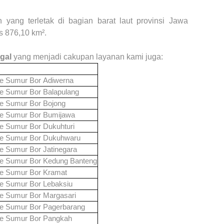
 yang terletak di bagian barat laut provinsi Jawa
s 876,10 km².
gal
yang menjadi cakupan layanan kami juga:
ce Sumur Bor
Adiwerna
ce Sumur Bor
Balapulang
ce Sumur Bor
Bojong
ce Sumur Bor
Bumijawa
ce Sumur Bor
Dukuhturi
ce Sumur Bor
Dukuhwaru
ce Sumur Bor
Jatinegara
ce Sumur Bor
Kedung Banteng
ce Sumur Bor
Kramat
ce Sumur Bor
Lebaksiu
ce Sumur Bor
Margasari
ce Sumur Bor
Pagerbarang
ce Sumur Bor
Pangkah