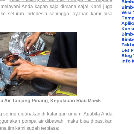
Bimbe
melayani Anda kapan saja dimana saja! Kami juga
Bimb
Wiki 
ke seluruh Indonesia sehingga layanan kami bisa
Temp
Aplik
Konsu
Bimb
Bimbe
Fakta
Les P
Blog
Info 
a Air
Tanjung Pinang, Kepulauan Riau
Murah
ng sering digunakan di kalangan umum. Apabila Anda
gunakan pompa air dibawah, maka bisa dipastikan
ena tim kami sudah terbiasa: