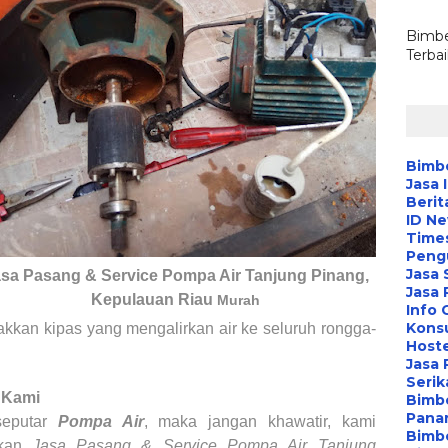
Bimbe
Terba
Bimbe
Jasa 
Berit
ID N
Time
Peng
Jasa 
sa Pasang & Service Pompa Air
Tanjung Pinang,
Jasa
Kepulauan Riau
Murah
Info 
Konsu
rakkan kipas yang mengalirkan air ke seluruh rongga-
Hoste
Jasa 
Serik
 Kami
Bimbe
Pana
seputar
Pompa Air
, maka jangan khawatir, kami
Bimbe
akan
Jasa Pasang & Service Pompa Air
Tanjung