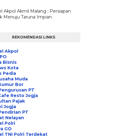
l Akpol Akmil Malang : Persiapan
ik Menuju Taruna Impian
REKOMENDASI LINKS
l Akpol
IPO
a Bisnis
ews Kota
s Pedia
usaha Muda
Sumur Bor
 Pengurusan PT
Cafe Resto Jogja
ltan Pajak
l Jogja
Pendirian PT
at Nelayan
l Polri
ra GO
l TNI Polri Terdekat