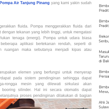
 Pompa Air
Tanjung Pinang
yang kami yakin sudah
Bimbe
Pradi
Bimbe
Pradi
rakkan fluida. Pompa menggerakkan fluida dari
 dengan tekanan yang lebih tinggi, untuk mengatasi
Rekom
rlukan tenaga (energi). Pompa untuk udara biasa
Serib
 beberapa aplikasi bertekanan rendah, seperti di
gin ruangan maka sebutanya menjadi kipas atau
Masuk
Tarun
di Ba
Bimbe
rupakan elemen yang berfungsi untuk menyerap
Persi
rdapat pada sistem pendinginan sehingga dapat
ga-rongga mesin yang dilewati sirkulasi akan
Bimbe
booring silinder. Hal ini secara otomatis dapat
Mewuj
lanjutnya proses pendinginan dilakukan di bagian
Ahli J
Sulawe