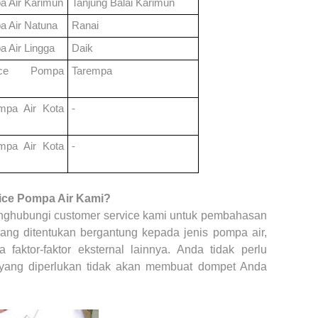
a Air
Karimun
Tanjung Balai Karimun
a Air
Natuna
Ranai
a Air
Lingga
Daik
ce Pompa
Tarempa
ompa Air
Kota
-
ompa Air
Kota
-
ice Pompa Air Kami?
nghubungi customer service kami untuk pembahasan
 yang ditentukan bergantung kepada jenis pompa air,
 faktor-faktor eksternal lainnya. Anda tidak perlu
 yang diperlukan tidak akan membuat dompet Anda