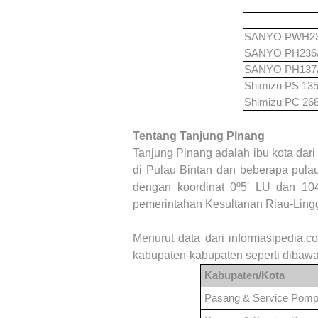
SANYO PWH2
SANYO PH23
SANYO PH13
Shimizu PS 13
Shimizu PC 268
Tentang Tanjung Pinang
Tanjung Pinang adalah ibu kota dari 
di Pulau Bintan dan beberapa pula
dengan koordinat 0º5' LU dan 104
pemerintahan Kesultanan Riau-Ling
Menurut data dari informasipedia.c
kabupaten-kabupaten seperti dibawa
Kabupaten/Kota
Pasang & Service Pomp