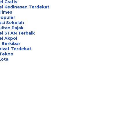
l Gratis
el Kedinasan Terdekat
Times
opuler
asi Sekolah
ltan Pajak
el STAN Terbaik
l Akpol
 Berkibar
rivat Terdekat
 Tekno
Kota