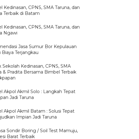
l Kedinasan, CPNS, SMA Taruna, dan
ta Terbaik di Batam
l Kedinasan, CPNS, SMA Taruna, dan
ta Ngawi
endasi Jasa Sumur Bor Kepulauan
u Biaya Terjangkau
 Sekolah Kedinasan, CPNS, SMA
a & Pradita Bersama Bimbel Terbaik
likpapan
l Akpol Akmil Solo : Langkah Tepat
apan Jadi Taruna
l Akpol Akmil Batam : Solusi Tepat
udkan Impian Jadi Taruna
asa Sondir Boring / Soil Test Mamuju,
si Barat Terbaik