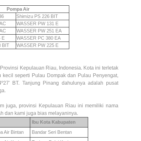
Pompa Air
36
Shimizu PS 226 BIT
6AC
WASSER PW 131 E
7AC
WASSER PW 251 EA
5 E
WASSER PC 380 EA
 BIT
WASSER PW 225 E
Provinsi Kepulauan Riau, Indonesia. Kota ini terletak
u kecil seperti Pulau Dompak dan Pulau Penyengat,
º27' BT. Tanjung
P
inang dahulunya adalah pusat
ga.
om juga, provinsi Kepulauan Riau ini memiliki nama
h dan kami juga bias melayaninya.
Ibu Kota Kabupaten
a Air
Bintan
Bandar Seri Bentan