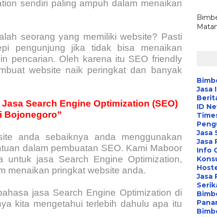
tion sendiri paling ampuh dalam menaikan
Bimbe
Matan
alah seorang yang memiliki website? Pasti
pi pengunjung jika tidak bisa menaikan
n pencarian. Oleh karena itu SEO friendly
mbuat website naik peringkat dan banyak
Bimbe
Jasa 
Berit
 Jasa Search Engine Optimization (SEO)
ID N
i Bojonegoro”
Time
Peng
Jasa 
site anda sebaiknya anda menggunakan
Jasa
antuan dalam pembuatan SEO. Kami Maboor
Info 
untuk jasa Search Engine Optimization,
Konsu
Hoste
m menaikan pringkat website anda.
Jasa 
Serik
bahasa jasa Search Engine Optimization di
Bimbe
Pana
a kita mengetahui terlebih dahulu apa itu
Bimbe