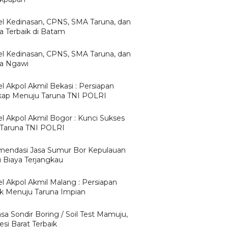
l Kedinasan, CPNS, SMA Taruna, dan
ta Terbaik di Batam
l Kedinasan, CPNS, SMA Taruna, dan
ta Ngawi
l Akpol Akmil Bekasi : Persiapan
ap Menuju Taruna TNI POLRI
l Akpol Akmil Bogor : Kunci Sukses
 Taruna TNI POLRI
endasi Jasa Sumur Bor Kepulauan
u Biaya Terjangkau
l Akpol Akmil Malang : Persiapan
ik Menuju Taruna Impian
asa Sondir Boring / Soil Test Mamuju,
si Barat Terbaik