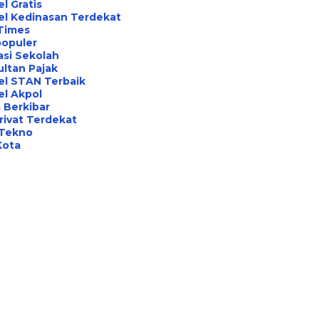
l Gratis
el Kedinasan Terdekat
Times
opuler
asi Sekolah
ltan Pajak
el STAN Terbaik
l Akpol
 Berkibar
rivat Terdekat
 Tekno
Kota