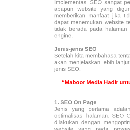
Imolementasi SEO sangat pen
apapun website yang digu
memberikan manfaat jika t
dapat menemukan website te
tidak berada pada halaman 
engine.
Jenis-jenis SEO
Setelah kita membahasa tentan
akan menjelaskan lebih lanj
jenis SEO.
“Maboor Media Hadir unt
1.
SEO On Page
Jenis yang pertama adal
optimalisasi halaman. SEO
dilakukan dengan mengopti
website yang pada prose