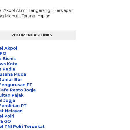
l Akpol Akmil Tangerang : Persiapan
g Menuju Taruna Impian
REKOMENDASI LINKS
l Akpol
IPO
a Bisnis
ews Kota
s Pedia
usaha Muda
Sumur Bor
 Pengurusan PT
Cafe Resto Jogja
ltan Pajak
l Jogja
Pendirian PT
at Nelayan
l Polri
ra GO
l TNI Polri Terdekat