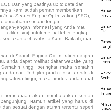
SEO). Dan yang pastinya up to date dan
lumnya Kami sudah pernah memberikan
Bimbe
Pradi
i Jasa Search Engine Optimization (SEO),
h diperbaharui sesuai dengan
Bimbe
angan-jangan informasi yang Anda mau
Pradi
.. (klik disini) untuk melihat lebih lengkap
disediakan oleh website Kami. Baiklah, mari
Bimbe
Lengk
rian di Search Engine Optimization dengan
Bimbe
u, anda dapat melihat daftar website yang
Lolos
 Semakin tinggi peringkat maka semakin
anda cari. Jadi jika produk bisnis anda di
Rekom
Serib
ngkatnya tinggi, maka produk anda dapat
Bimbe
Terba
tau perusahaan akan membutuhkan konten
k pengunjung. Namun artikel yang harus di
Ahli J
s dan sesuai dengan aturan tertentu seperi
Sulawe