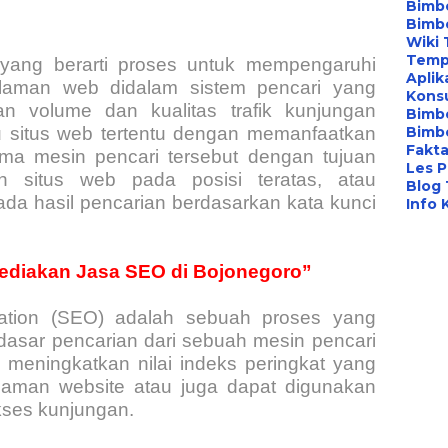
Bimbe
Bimb
Wiki 
Temp
 yang berarti proses untuk mempengaruhi
Aplik
halaman web didalam sistem pencari yang
Konsu
an volume dan kualitas trafik kunjungan
Bimb
Bimbe
u situs web tertentu dengan memanfaatkan
Fakta
tma mesin pencari tersebut dengan tujuan
Les P
 situs web pada posisi teratas, atau
Blog
ada hasil pencarian berdasarkan kata kunci
Info 
ediakan Jasa SEO di Bojonegoro”
zation (SEO) adalah sebuah proses yang
dasar pencarian dari sebuah mesin pencari
meningkatkan nilai indeks peringkat yang
alaman website atau juga dapat digunakan
kses kunjungan.