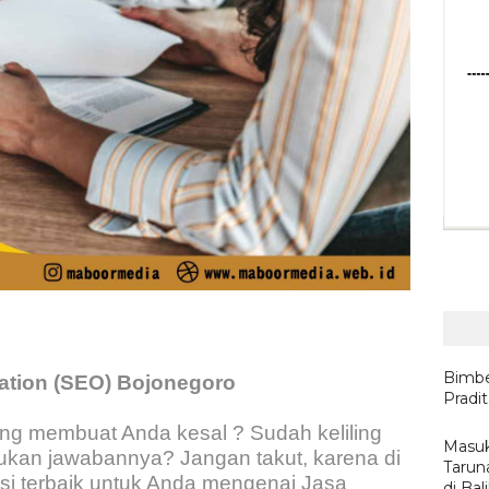
Bimbe
ation (SEO) Bojonegoro
Pradi
g membuat Anda kesal ? Sudah keliling
Masuk
kan jawabannya? Jangan takut, karena di
Tarun
si terbaik untuk Anda mengenai Jasa
di Ba