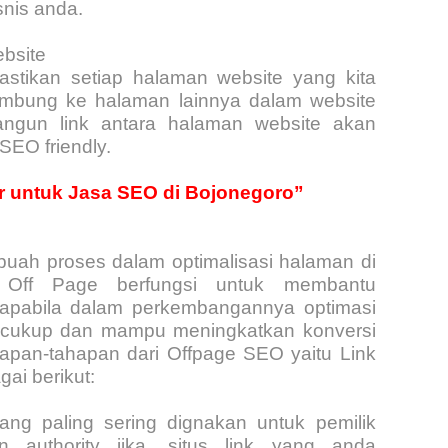
snis anda.
bsite
stikan setiap halaman website yang kita
rsambung ke halaman lainnya dalam website
gun link antara halaman website akan
SEO friendly.
r untuk Jasa SEO di Bojonegoro”
ah proses dalam optimalisasi halaman di
O Off Page berfungsi untuk membantu
, apabila dalam perkembangannya optimasi
 cukup dan mampu meningkatkan konversi
tahapan-tahapan dari Offpage SEO yaitu Link
ai berikut:
ng paling sering dignakan untuk pemilik
n authority jika, situs link yang anda