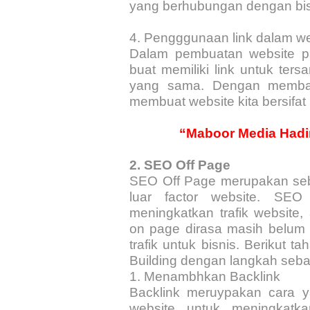
yang berhubungan dengan bi
4.
Pengggunaan link dalam we
Dalam pembuatan website pa
buat memiliki link untuk te
yang sama. Dengan memban
membuat website kita bersifat 
“Maboor Media Hadi
2.
SEO Off Page
SEO Off Page merupakan sebu
luar factor website. SE
meningkatkan trafik website
on page dirasa masih belum
trafik untuk bisnis. Berikut 
Building dengan langkah sebag
1.
Menambhkan Backlink
Backlink meruypakan cara ya
website untuk meningkatka