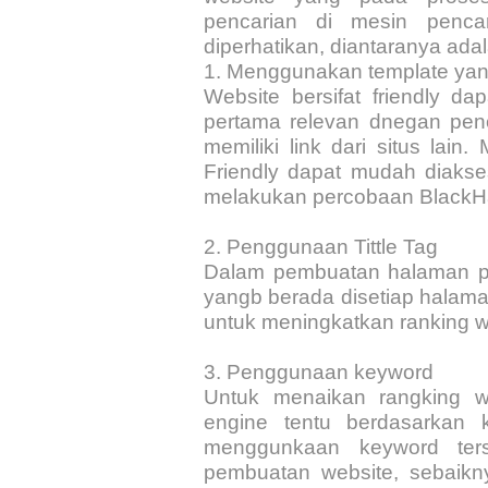
pencarian di mesin pencar
diperhatikan, diantaranya adal
1.
Menggunakan template yang
Website bersifat friendly dap
pertama relevan dnegan pen
memiliki link dari situs lai
Friendly dapat mudah diakses.
melakukan percobaan BlackH
2.
Penggunaan Tittle Tag
Dalam pembuatan halaman pas
yangb berada disetiap halama
untuk meningkatkan ranking w
3.
Penggunaan keyword
Untuk menaikan rangking we
engine tentu berdasarkan k
menggunkaan keyword ters
pembuatan website, sebaikny