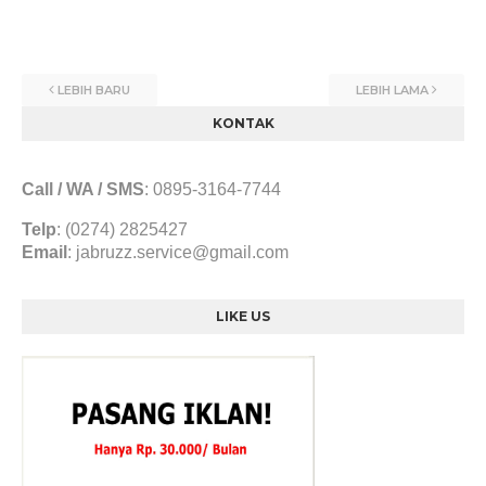
LEBIH BARU
LEBIH LAMA
KONTAK
Call / WA / SMS
:
0895-3164-7744
Telp
: (0274) 2825427
Email
:
jabruzz.service@gmail.com
LIKE US