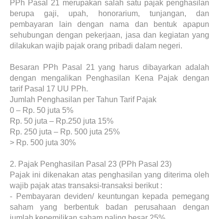
PPh Pasal 21 merupakan salah satu pajak penghasilan
berupa gaji, upah, honorarium, tunjangan, dan
pembayaran lain dengan nama dan bentuk apapun
sehubungan dengan pekerjaan, jasa dan kegiatan yang
dilakukan wajib pajak orang pribadi dalam negeri.
Besaran PPh Pasal 21 yang harus dibayarkan adalah
dengan mengalikan Penghasilan Kena Pajak dengan
tarif Pasal 17 UU PPh.
Jumlah Penghasilan per Tahun Tarif Pajak
0 – Rp. 50 juta
5%
Rp. 50 juta – Rp.250 juta
15%
Rp. 250 juta – Rp. 500 juta
25%
> Rp. 500 juta
30%
2.
Pajak Penghasilan Pasal 23 (PPh Pasal 23)
Pajak ini dikenakan atas penghasilan yang diterima oleh
wajib pajak atas transaksi-transaksi berikut :
-
Pembayaran deviden/ keuntungan kepada pemegang
saham yang berbentuk badan perusahaan dengan
jumlah kepemilikan saham paling besar 25%