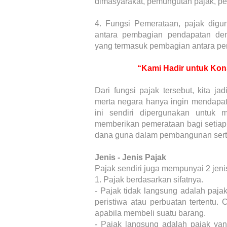
dimasyarakat, pemungutan pajak, pen
4.
Fungsi Pemerataan, pajak dig
antara pembagian pendapatan den
yang termasuk pembagian antara pe
“Kami Hadir untuk Kon
Dari fungsi pajak tersebut, kita j
merta negara hanya ingin mendapatk
ini sendiri dipergunakan untuk
memberikan pemerataan bagi setia
dana guna dalam pembangunan serta
Jenis - Jenis Pajak
Pajak sendiri juga mempunyai 2 jenis,
1.
Pajak berdasarkan sifatnya.
-
Pajak tidak langsung adalah paja
peristiwa atau perbuatan tertentu
apabila membeli suatu barang.
-
Pajak langsung adalah pajak yan