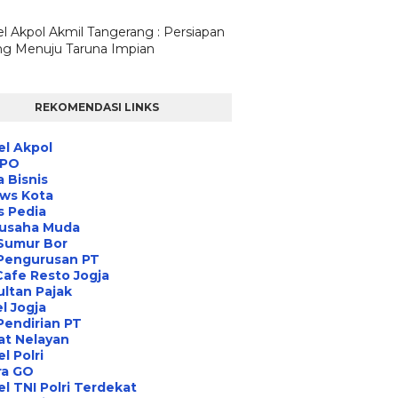
l Akpol Akmil Tangerang : Persiapan
g Menuju Taruna Impian
REKOMENDASI LINKS
l Akpol
IPO
a Bisnis
ews Kota
s Pedia
usaha Muda
Sumur Bor
 Pengurusan PT
Cafe Resto Jogja
ltan Pajak
l Jogja
Pendirian PT
at Nelayan
l Polri
ra GO
l TNI Polri Terdekat