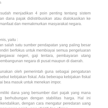
n
ut sudah menjadikan 4 poin penting tentang sistem
n dana pajak didistribusikan atau dialokasikan ke
manfaat dan memakmurkan masyarakat negara.
is, yaitu :
n salah satu sumber pendapatan yang paling besar
sendiri berfokus untuk membiayai semua pengeluaran
pegawai negeri, gaji tentara, pembayaran utang
pembangunan negara di pusat maupun di daerah.
gunakan oleh pemerintah guna sebagai pengaturan
ebut kebijakan fiskal. Ada beberapa kebijakan fiskal
gai bea masuk untuk menekan impor.
memiliki dana yang bersumber dari pajak yang mana
g berhubungan dengan stabilitas harga. Hal ini
dikendalikan, dengan cara mengatur peredaran uang