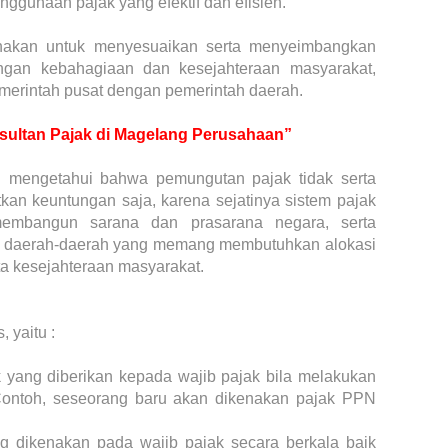
ggunaan pajak yang efektif dan efisien.
unakan untuk menyesuaikan serta menyeimbangkan
gan kebahagiaan dan kesejahteraan masyarakat,
merintah pusat dengan pemerintah daerah.
sultan Pajak di Magelang Perusahaan”
adi mengetahui bahwa pemungutan pajak tidak serta
an keuntungan saja, karena sejatinya sistem pajak
 membangun sarana dan prasarana negara, serta
p daerah-daerah yang memang membutuhkan alokasi
 kesejahteraan masyarakat.
 yaitu :
k yang diberikan kepada wajib pajak bila melakukan
. Contoh, seseorang baru akan dikenakan pajak PPN
g dikenakan pada wajib pajak secara berkala baik