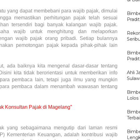
atu yang dapat membebani para wajib pajak, dimulai
Bimbe
hingga memastikan perhitungan pajak telah sesuai
Pradi
han tersendiri bagi banyak kalangan wajib pajak.
saha wajib untuk menghitung dan melaporkan
Rekom
ngan wajib pajak orang pribadi. Setiap bulannya
Serib
akan pemotongan pajak kepada pihak-pihak lain
Bimbe
Pradi
t, ada baiknya kita mengenal dasar-dasar tentang
Ahli J
isini kita tidak berorientasi untuk memberikan info
Sulawe
ara pembaca lain, tetapi juga ilmu yang mungkin
n para pembaca dalam menambah wawasan tentang
Bimbe
Lolos
uk Konsultan Pajak di Magelang”
Bimbe
Terba
ajak yang sebagaimana mengutip dari laman resmi
Bimbe
JP) Kementerian Keuangan, adalah kontribusi wajib
Lengk