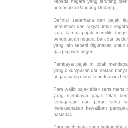
kepada negara yang terutang oleh
berdasarkan Undang-Undang.
Definisi sederhana dari pajak i
bersumber dari rakyat untuk negara.
saja, karena pajak memiliki fung
pengeluaran negara, baik dari sekto
yang lain seperti digunakan unt
gaji pegawai negeri.
Pembayar pajak ini tidak mendap
yang dikumpukan dari sekian banya
negara yang mana keperluan ini be
Para wajib pajak tidak serta merta 
yang membayar pajak telah berp
kenegaraan dan peran serta wa
melaksanakan kewajiban perpaj
nasional.
Para wajib pajak yang berkontribus