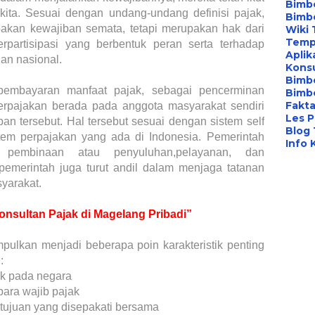
Bimbe
ita. Sesuai dengan undang-undang definisi pajak,
Bimb
akan kewajiban semata, tetapi merupakan hak dari
Wiki 
Temp
rpartisipasi yang berbentuk peran serta terhadap
Aplik
n nasional.
Konsu
Bimb
pembayaran manfaat pajak, sebagai pencerminan
Bimbe
Fakta
erpajakan berada pada anggota masyarakat sendiri
Les P
 tersebut. Hal tersebut sesuai dengan sistem self
Blog
tem perpajakan yang ada di Indonesia. Pemerintah
Info 
 pembinaan atau penyuluhan,pelayanan, dan
emerintah juga turut andil dalam menjaga tatanan
yarakat.
onsultan Pajak di Magelang Pribadi”
simpulkan menjadi beberapa poin karakteristik penting
:
ak pada negara
para wajib pajak
tujuan yang disepakati bersama