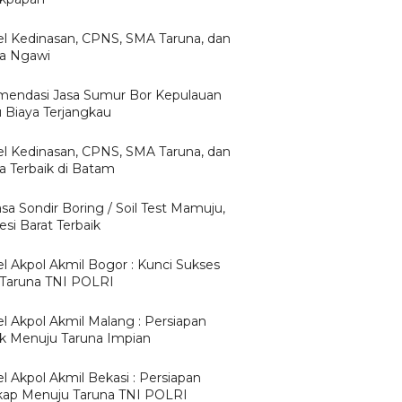
l Kedinasan, CPNS, SMA Taruna, dan
ta Ngawi
endasi Jasa Sumur Bor Kepulauan
u Biaya Terjangkau
l Kedinasan, CPNS, SMA Taruna, dan
ta Terbaik di Batam
asa Sondir Boring / Soil Test Mamuju,
si Barat Terbaik
l Akpol Akmil Bogor : Kunci Sukses
 Taruna TNI POLRI
l Akpol Akmil Malang : Persiapan
ik Menuju Taruna Impian
l Akpol Akmil Bekasi : Persiapan
ap Menuju Taruna TNI POLRI