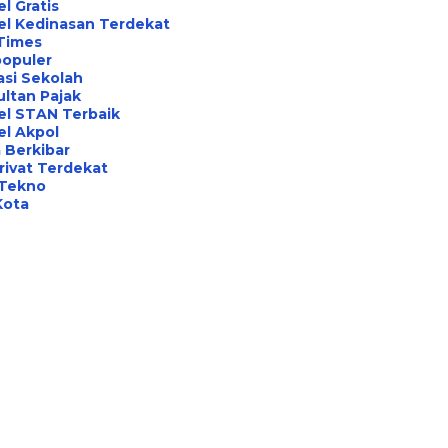
l Gratis
el Kedinasan Terdekat
Times
opuler
asi Sekolah
ltan Pajak
el STAN Terbaik
l Akpol
 Berkibar
rivat Terdekat
 Tekno
Kota