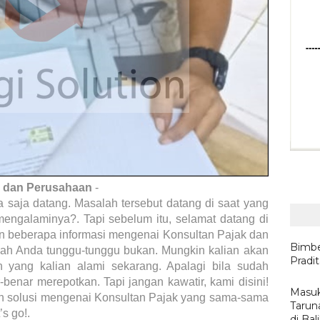
i dan Perusahaan
-
a saja datang. Masalah tersebut datang di saat yang
mengalaminya?. Tapi sebelum itu, selamat datang di
n beberapa informasi mengenai Konsultan Pajak dan
Bimbe
dah Anda tunggu-tunggu bukan. Mungkin kalian akan
Pradi
 yang kalian alami sekarang. Apalagi bila sudah
benar merepotkan. Tapi jangan kawatir, kami disini!
Masuk
n solusi mengenai Konsultan Pajak yang sama-sama
Tarun
s go!.
di Ba