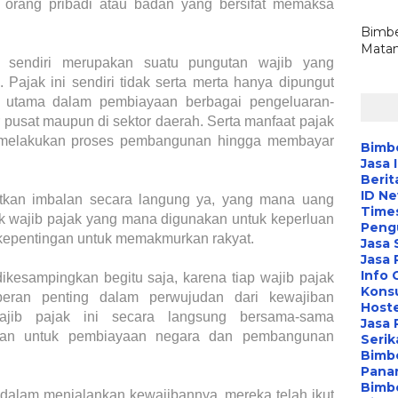
 orang pribadi atau badan yang bersifat memaksa
Bimbe
Matan
tu sendiri merupakan suatu pungutan wajib yang
 Pajak ini sendiri tidak serta merta hanya dipungut
si utama dalam pembiayaan berbagai pengeluaran-
r pusat maupun di sektor daerah. Serta manfaat pajak
uk melakukan proses pembangunan hingga membayar
Bimbe
Jasa 
Berit
ID N
atkan imbalan secara langung ya, yang mana uang
Time
k wajib pajak yang mana digunakan untuk keperluan
Peng
rkepentingan untuk memakmurkan rakyat.
Jasa 
Jasa
Info 
dikesampingkan begitu saja, karena tiap wajib pajak
Konsu
eran penting dalam perwujudan dari kewajiban
Hoste
jib pajak ini secara langsung bersama-sama
Jasa 
akan untuk pembiayaan negara dan pembangunan
Serik
Bimbe
Pana
Bimbe
i dalam menjalankan kewajibannya, mereka telah ikut