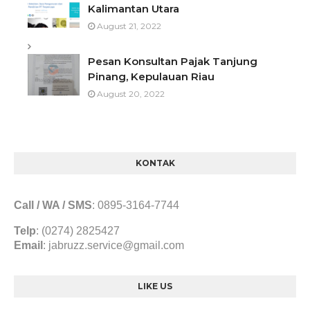
Kalimantan Utara
August 21, 2022
Pesan Konsultan Pajak Tanjung
Pinang, Kepulauan Riau
August 20, 2022
KONTAK
Call / WA / SMS
:
0895-3164-7744
Telp
: (0274) 2825427
Email
:
jabruzz.service@gmail.com
LIKE US