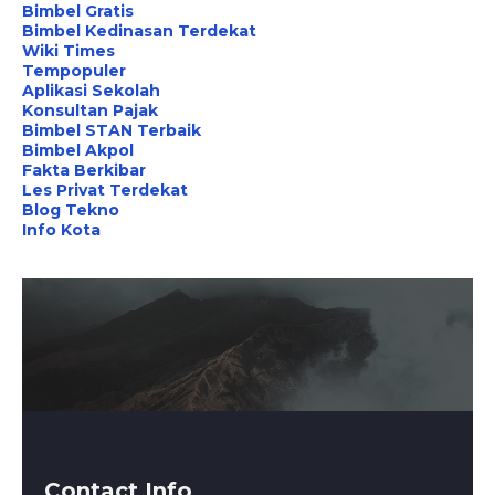
Bimbel Gratis
Bimbel Kedinasan Terdekat
Wiki Times
Tempopuler
Aplikasi Sekolah
Konsultan Pajak
Bimbel STAN Terbaik
Bimbel Akpol
Fakta Berkibar
Les Privat Terdekat
Blog Tekno
Info Kota
Contact Info