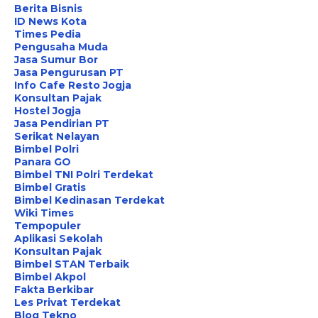
Berita Bisnis
ID News Kota
Times Pedia
Pengusaha Muda
Jasa Sumur Bor
Jasa Pengurusan PT
Info Cafe Resto Jogja
Konsultan Pajak
Hostel Jogja
Jasa Pendirian PT
Serikat Nelayan
Bimbel Polri
Panara GO
Bimbel TNI Polri Terdekat
Bimbel Gratis
Bimbel Kedinasan Terdekat
Wiki Times
Tempopuler
Aplikasi Sekolah
Konsultan Pajak
Bimbel STAN Terbaik
Bimbel Akpol
Fakta Berkibar
Les Privat Terdekat
Blog Tekno