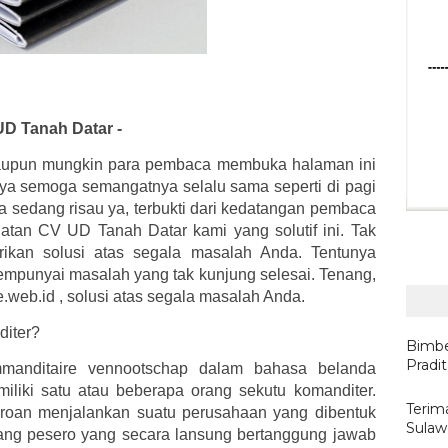
D Tanah Datar -
aupun mungkin para pembaca membuka halaman ini
ya semoga semangatnya selalu sama seperti di pagi
a sedang risau ya, terbukti dari kedatangan pembaca
atan CV UD Tanah Datar kami yang solutif ini. Tak
erikan solusi atas segala masalah Anda. Tentunya
mpunyai masalah yang tak kunjung selesai. Tenang,
e.web.id , solusi atas segala masalah Anda.
diter?
Bimbe
Pradi
mmanditaire vennootschap dalam bahasa belanda
iliki satu atau beberapa orang sekutu komanditer.
Terima
eroan menjalankan suatu perusahaan yang dibentuk
Sulaw
rang pesero yang secara lansung bertanggung jawab