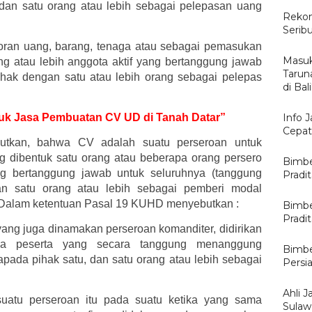
 dan satu orang atau lebih sebagai pelepasan uang
Rekom
Serib
oran uang, barang, tenaga atau sebagai pemasukan
Masuk
ang atau lebih anggota aktif yang bertanggung jawab
Tarun
ihak dengan satu atau lebih orang sebagai pelepas
di Ba
ntuk Jasa Pembuatan CV UD di Tanah Datar”
Info 
Cepat
tkan, bahwa CV adalah suatu perseroan untuk
 dibentuk satu orang atau beberapa orang persero
Bimbe
 bertanggung jawab untuk seluruhnya (tanggung
Pradi
dan satu orang atau lebih sebagai pemberi modal
n. Dalam ketentuan Pasal 19 KUHD menyebutkan :
Bimbe
Pradit
ang juga dinamakan perseroan komanditer, didirikan
pa peserta yang secara tanggung menanggung
Bimbe
pada pihak satu, dan satu orang atau lebih sebagai
Persi
Ahli J
suatu perseroan itu pada suatu ketika yang sama
Sulawe