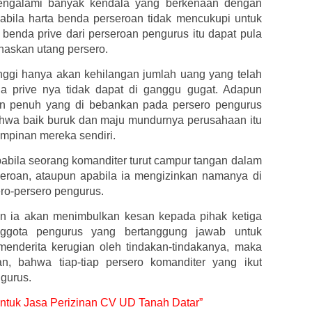
engalami banyak kendala yang berkenaan dengan
apabila harta benda perseroan tidak mencukupi untuk
benda prive dari perseroan pengurus itu dapat pula
naskan utang persero.
inggi hanya akan kehilangan jumlah uang yang telah
da prive nya tidak dapat di ganggu gugat. Adapun
an penuh yang di bebankan pada persero pengurus
hwa baik buruk dan maju mundurnya perusahaan itu
impinan mereka sendiri.
bila seorang komanditer turut campur tangan dalam
eroan, ataupun apabila ia mengizinkan namanya di
ero-persero pengurus.
n ia akan menimbulkan kesan kepada pihak ketiga
nggota pengurus yang bertanggung jawab untuk
enderita kerugian oleh tindakan-tindakanya, maka
, bahwa tiap-tiap persero komanditer yang ikut
gurus.
 untuk Jasa Perizinan CV UD Tanah Datar”