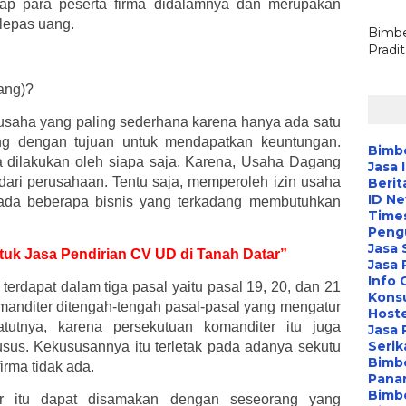
dap para peserta firma didalamnya dan merupakan
lepas uang.
Bimbe
Pradi
ang)?
saha yang paling sederhana karena hanya ada satu
ang dengan tujuan untuk mendapatkan keuntungan.
Bimbe
 dilakukan oleh siapa saja. Karena, Usaha Dagang
Jasa 
 dari perusahaan. Tentu saja, memperoleh izin usaha
Berit
ID N
, ada beberapa bisnis yang terkadang membutuhkan
Time
Peng
Jasa 
ntuk Jasa Pendirian CV UD di Tanah Datar”
Jasa
Info 
dapat dalam tiga pasal yaitu pasal 19, 20, dan 21
Konsu
anditer ditengah-tengah pasal-pasal yang mengatur
Hoste
atutnya, karena persekutuan komanditer itu juga
Jasa 
Serik
sus. Kekususannya itu terletak pada adanya sekutu
Bimbe
irma tidak ada.
Pana
Bimbe
er itu dapat disamakan dengan seseorang yang