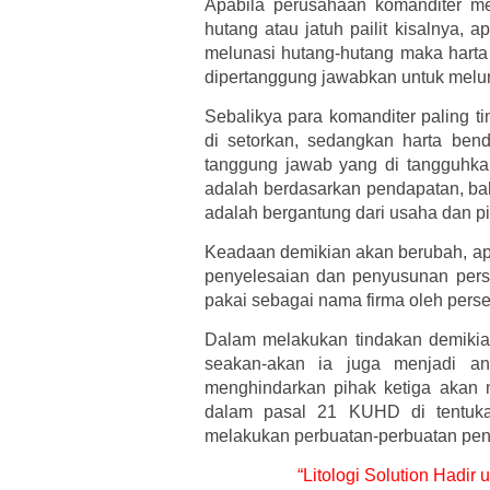
Apabila perusahaan komanditer m
hutang atau jatuh pailit kisalnya, 
melunasi hutang-hutang maka harta 
dipertanggung jawabkan untuk melu
Sebalikya para komanditer paling t
di setorkan, sedangkan harta ben
tanggung jawab yang di tangguhk
adalah berdasarkan pendapatan, ba
adalah bergantung dari usaha dan p
Keadaan demikian akan berubah, apa
penyelesaian dan penyusunan pers
pakai sebagai nama firma oleh pers
Dalam melakukan tindakan demikia
seakan-akan ia juga menjadi a
menghindarkan pihak ketiga akan m
dalam pasal 21 KUHD di tentukan
melakukan perbuatan-perbuatan pen
“Litologi Solution Hadir