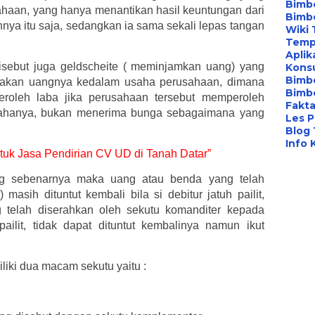
Bimbe
haan, yang hanya menantikan hasil keuntungan dari
Bimb
ya itu saja, sedangkan ia sama sekali lepas tangan
Wiki 
Temp
Aplik
isebut juga geldscheite ( meminjamkan uang) yang
Konsu
Bimb
ayakan uangnya kedalam usaha perusahaan, dimana
Bimbe
eroleh laba jika perusahaan tersebut memperoleh
Fakta
ahanya, bukan menerima bunga sebagaimana yang
Les P
Blog
Info 
untuk Jasa Pendirian CV UD di Tanah Datar”
g sebenarnya maka uang atau benda yang telah
 masih dituntut kembali bila si debitur jatuh pailit,
 telah diserahkan oleh sekutu komanditer kepada
pailit, tidak dapat dituntut kembalinya namun ikut
iki dua macam sekutu yaitu :