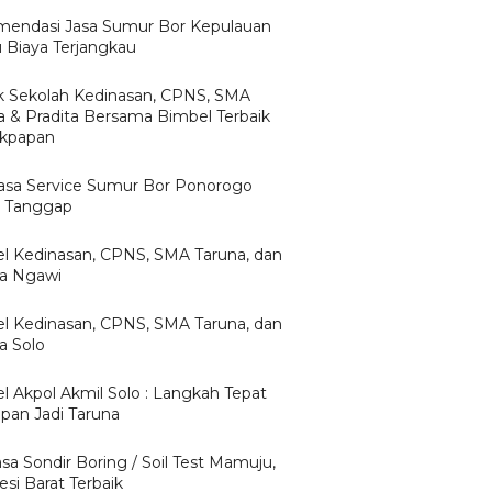
endasi Jasa Sumur Bor Kepulauan
u Biaya Terjangkau
 Sekolah Kedinasan, CPNS, SMA
a & Pradita Bersama Bimbel Terbaik
likpapan
Jasa Service Sumur Bor Ponorogo
 Tanggap
l Kedinasan, CPNS, SMA Taruna, dan
ta Ngawi
l Kedinasan, CPNS, SMA Taruna, dan
a Solo
l Akpol Akmil Solo : Langkah Tepat
apan Jadi Taruna
asa Sondir Boring / Soil Test Mamuju,
si Barat Terbaik