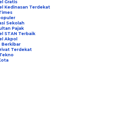
l Gratis
el Kedinasan Terdekat
Times
opuler
asi Sekolah
ltan Pajak
el STAN Terbaik
l Akpol
 Berkibar
rivat Terdekat
 Tekno
Kota