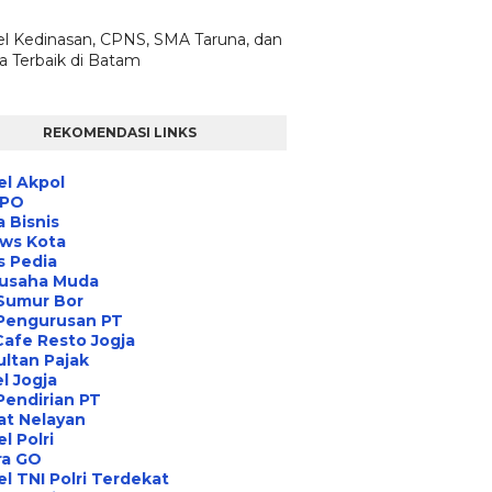
l Kedinasan, CPNS, SMA Taruna, dan
ta Terbaik di Batam
REKOMENDASI LINKS
l Akpol
IPO
a Bisnis
ews Kota
s Pedia
usaha Muda
Sumur Bor
 Pengurusan PT
Cafe Resto Jogja
ltan Pajak
l Jogja
Pendirian PT
at Nelayan
l Polri
ra GO
l TNI Polri Terdekat