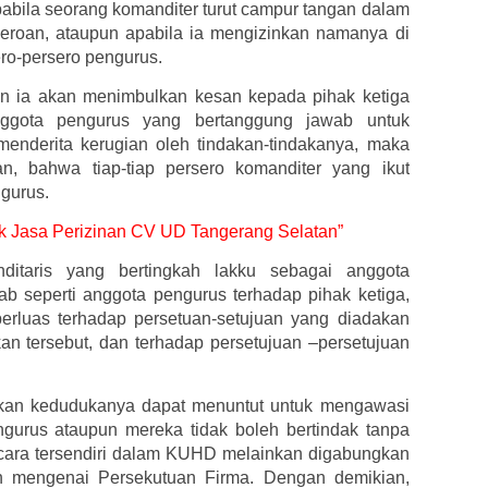
bila seorang komanditer turut campur tangan dalam
eroan, ataupun apabila ia mengizinkan namanya di
ero-persero pengurus.
n ia akan menimbulkan kesan kepada pihak ketiga
nggota pengurus yang bertanggung jawab untuk
enderita kerugian oleh tindakan-tindakanya, maka
, bahwa tiap-tiap persero komanditer yang ikut
gurus.
tuk Jasa Perizinan CV UD Tangerang Selatan”
itaris yang bertingkah lakku sebagai anggota
 seperti anggota pengurus terhadap pihak ketiga,
erluas terhadap persetuan-setujuan yang diadakan
n tersebut, dan terhadap persetujuan –persetujuan
kan kedudukanya dapat menuntut untuk mengawasi
ngurus ataupun mereka tidak boleh bertindak tanpa
 secara tersendiri dalam KUHD melainkan digabungkan
an mengenai Persekutuan Firma. Dengan demikian,