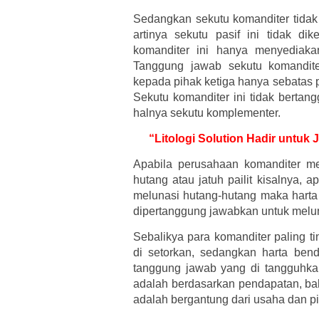
Sedangkan sekutu komanditer tidak
artinya sekutu pasif ini tidak di
komanditer ini hanya menyediaka
Tanggung jawab sekutu komandite
kepada pihak ketiga hanya sebatas
Sekutu komanditer ini tidak bertan
halnya sekutu komplementer.
“Litologi Solution Hadir untu
Apabila perusahaan komanditer m
hutang atau jatuh pailit kisalnya, 
melunasi hutang-hutang maka harta 
dipertanggung jawabkan untuk melu
Sebalikya para komanditer paling t
di setorkan, sedangkan harta ben
tanggung jawab yang di tangguhk
adalah berdasarkan pendapatan, ba
adalah bergantung dari usaha dan p