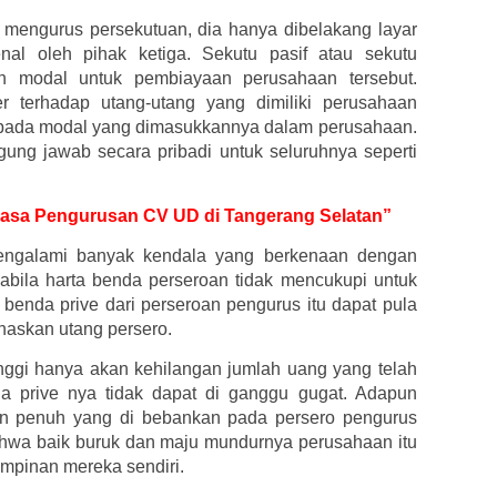
 mengurus persekutuan, dia hanya dibelakang layar
kenal oleh pihak ketiga. Sekutu pasif atau sekutu
n modal untuk pembiayaan perusahaan tersebut.
r terhadap utang-utang yang dimiliki perusahaan
 pada modal yang dimasukkannya dalam perusahaan.
ggung jawab secara pribadi untuk seluruhnya seperti
k Jasa Pengurusan CV UD di Tangerang Selatan”
engalami banyak kendala yang berkenaan dengan
apabila harta benda perseroan tidak mencukupi untuk
benda prive dari perseroan pengurus itu dapat pula
naskan utang persero.
inggi hanya akan kehilangan jumlah uang yang telah
da prive nya tidak dapat di ganggu gugat. Adapun
an penuh yang di bebankan pada persero pengurus
hwa baik buruk dan maju mundurnya perusahaan itu
impinan mereka sendiri.