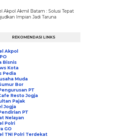
l Akpol Akmil Batam : Solusi Tepat
udkan Impian Jadi Taruna
REKOMENDASI LINKS
l Akpol
IPO
a Bisnis
ews Kota
s Pedia
usaha Muda
Sumur Bor
 Pengurusan PT
Cafe Resto Jogja
ltan Pajak
l Jogja
Pendirian PT
at Nelayan
l Polri
ra GO
l TNI Polri Terdekat