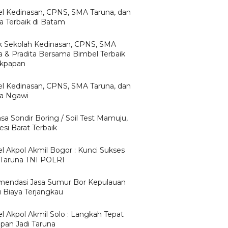
l Kedinasan, CPNS, SMA Taruna, dan
ta Terbaik di Batam
 Sekolah Kedinasan, CPNS, SMA
a & Pradita Bersama Bimbel Terbaik
likpapan
l Kedinasan, CPNS, SMA Taruna, dan
ta Ngawi
asa Sondir Boring / Soil Test Mamuju,
si Barat Terbaik
l Akpol Akmil Bogor : Kunci Sukses
 Taruna TNI POLRI
endasi Jasa Sumur Bor Kepulauan
u Biaya Terjangkau
l Akpol Akmil Solo : Langkah Tepat
apan Jadi Taruna