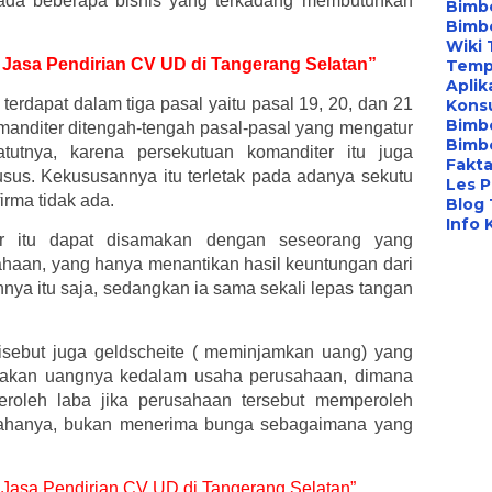
, ada beberapa bisnis yang terkadang membutuhkan
Bimbe
Bimb
Wiki 
k Jasa Pendirian CV UD di Tangerang Selatan”
Temp
Aplik
dapat dalam tiga pasal yaitu pasal 19, 20, dan 21
Konsu
Bimb
anditer ditengah-tengah pasal-pasal yang mengatur
Bimbe
atutnya, karena persekutuan komanditer itu juga
Fakta
sus. Kekususannya itu terletak pada adanya sekutu
Les P
irma tidak ada.
Blog
Info 
er itu dapat disamakan dengan seseorang yang
haan, yang hanya menantikan hasil keuntungan dari
ya itu saja, sedangkan ia sama sekali lepas tangan
isebut juga geldscheite ( meminjamkan uang) yang
ayakan uangnya kedalam usaha perusahaan, dimana
eroleh laba jika perusahaan tersebut memperoleh
ahanya, bukan menerima bunga sebagaimana yang
uk Jasa Pendirian CV UD di Tangerang Selatan”