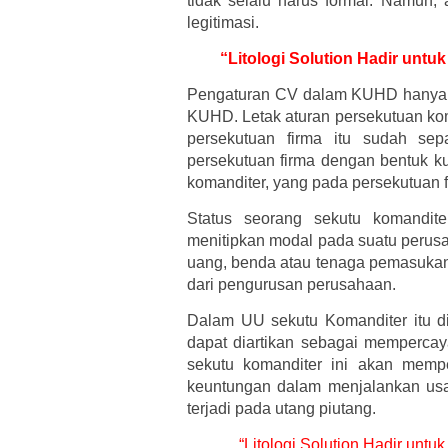
tidak selalu harus formal. Namun
legitimasi.
“Litologi Solution Hadir untu
Pengaturan CV dalam KUHD hanya ter
KUHD. Letak aturan persekutuan kom
persekutuan firma itu sudah sep
persekutuan firma dengan bentuk ku
komanditer, yang pada persekutuan f
Status seorang sekutu komandit
menitipkan modal pada suatu perusa
uang, benda atau tenaga pemasukann
dari pengurusan perusahaan.
Dalam UU sekutu Komanditer itu d
dapat diartikan sebagai memperc
sekutu komanditer ini akan memp
keuntungan dalam menjalankan us
terjadi pada utang piutang.
“Litologi Solution Hadir unt