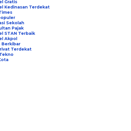
l Gratis
el Kedinasan Terdekat
Times
opuler
asi Sekolah
ltan Pajak
el STAN Terbaik
l Akpol
 Berkibar
rivat Terdekat
 Tekno
Kota