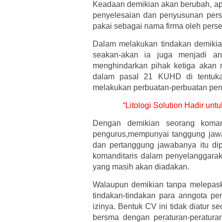
Keadaan demikian akan berubah, apa
penyelesaian dan penyusunan pers
pakai sebagai nama firma oleh pers
Dalam melakukan tindakan demikia
seakan-akan ia juga menjadi a
menghindarkan pihak ketiga akan m
dalam pasal 21 KUHD di tentukan
melakukan perbuatan-perbuatan pen
“Litologi Solution Hadir un
Dengan demikian seorang komand
pengurus,mempunyai tanggung jawab
dan pertanggung jawabanya itu dip
komanditaris dalam penyelanggaraka
yang masih akan diadakan.
Walaupun demikian tanpa melepas
tindakan-tindakan para anngota pe
izinya. Bentuk CV ini tidak diatur
bersma dengan peraturan-peratur