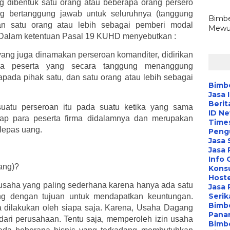
 dibentuk satu orang atau beberapa orang persero
 bertanggung jawab untuk seluruhnya (tanggung
Bimbe
dan satu orang atau lebih sebagai pemberi modal
Mewuj
n. Dalam ketentuan Pasal 19 KUHD menyebutkan :
ang juga dinamakan perseroan komanditer, didirikan
pa peserta yang secara tanggung menanggung
pada pihak satu, dan satu orang atau lebih sebagai
Bimbe
Jasa 
Berit
suatu perseroan itu pada suatu ketika yang sama
ID N
dap para peserta firma didalamnya dan merupakan
Time
lepas uang.
Peng
Jasa 
Jasa
Info 
ang)?
Konsu
Hoste
saha yang paling sederhana karena hanya ada satu
Jasa 
Serik
ang dengan tujuan untuk mendapatkan keuntungan.
Bimbe
 dilakukan oleh siapa saja. Karena, Usaha Dagang
Pana
 dari perusahaan. Tentu saja, memperoleh izin usaha
Bimbe