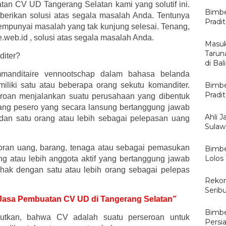
tan CV UD Tangerang Selatan kami yang solutif ini.
Bimbe
mberikan solusi atas segala masalah Anda. Tentunya
Pradi
mpunyai masalah yang tak kunjung selesai. Tenang,
e.web.id , solusi atas segala masalah Anda.
Masuk
Tarun
diter?
di Ba
mmanditaire vennootschap dalam bahasa belanda
iliki satu atau beberapa orang sekutu komanditer.
Bimbe
Pradi
eroan menjalankan suatu perusahaan yang dibentuk
rang pesero yang secara lansung bertanggung jawab
Ahli J
 dan satu orang atau lebih sebagai pelepasan uang
Sulawe
oran uang, barang, tenaga atau sebagai pemasukan
Bimbe
Lolos
ang atau lebih anggota aktif yang bertanggung jawab
ihak dengan satu atau lebih orang sebagai pelepas
Rekom
Serib
k Jasa Pembuatan CV UD di Tangerang Selatan”
Bimbe
tkan, bahwa CV adalah suatu perseroan untuk
Persi