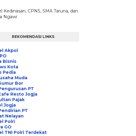
l Kedinasan, CPNS, SMA Taruna, dan
ta Ngawi
REKOMENDASI LINKS
l Akpol
IPO
a Bisnis
ews Kota
s Pedia
usaha Muda
Sumur Bor
 Pengurusan PT
Cafe Resto Jogja
ltan Pajak
l Jogja
Pendirian PT
at Nelayan
l Polri
ra GO
l TNI Polri Terdekat