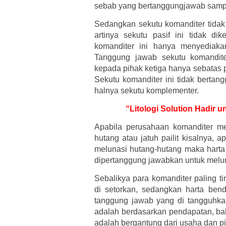
sebab yang bertanggungjawab sampai
Sedangkan sekutu komanditer tidak
artinya sekutu pasif ini tidak di
komanditer ini hanya menyediaka
Tanggung jawab sekutu komandite
kepada pihak ketiga hanya sebatas
Sekutu komanditer ini tidak bertan
halnya sekutu komplementer.
“Litologi Solution Hadir
Apabila perusahaan komanditer m
hutang atau jatuh pailit kisalnya, 
melunasi hutang-hutang maka harta 
dipertanggung jawabkan untuk melu
Sebalikya para komanditer paling t
di setorkan, sedangkan harta ben
tanggung jawab yang di tangguhk
adalah berdasarkan pendapatan, ba
adalah bergantung dari usaha dan p