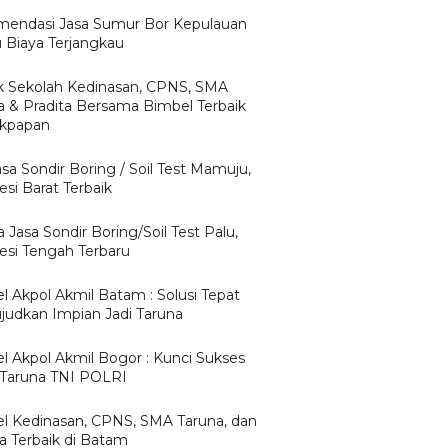
endasi Jasa Sumur Bor Kepulauan
u Biaya Terjangkau
 Sekolah Kedinasan, CPNS, SMA
a & Pradita Bersama Bimbel Terbaik
likpapan
asa Sondir Boring / Soil Test Mamuju,
si Barat Terbaik
 Jasa Sondir Boring/Soil Test Palu,
esi Tengah Terbaru
l Akpol Akmil Batam : Solusi Tepat
udkan Impian Jadi Taruna
l Akpol Akmil Bogor : Kunci Sukses
 Taruna TNI POLRI
l Kedinasan, CPNS, SMA Taruna, dan
ta Terbaik di Batam