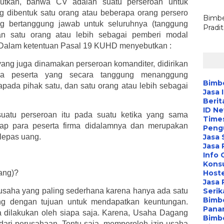
tkan, bahwa CV adalah suatu perseroan untuk
 dibentuk satu orang atau beberapa orang persero
Bimbe
 bertanggung jawab untuk seluruhnya (tanggung
Pradi
dan satu orang atau lebih sebagai pemberi modal
n. Dalam ketentuan Pasal 19 KUHD menyebutkan :
ang juga dinamakan perseroan komanditer, didirikan
pa peserta yang secara tanggung menanggung
Bimbe
pada pihak satu, dan satu orang atau lebih sebagai
Jasa 
Berit
ID N
suatu perseroan itu pada suatu ketika yang sama
Time
dap para peserta firma didalamnya dan merupakan
Peng
lepas uang.
Jasa 
Jasa
Info 
Konsu
ang)?
Hoste
Jasa 
saha yang paling sederhana karena hanya ada satu
Serik
Bimbe
ang dengan tujuan untuk mendapatkan keuntungan.
Pana
 dilakukan oleh siapa saja. Karena, Usaha Dagang
Bimbe
 dari perusahaan. Tentu saja, memperoleh izin usaha