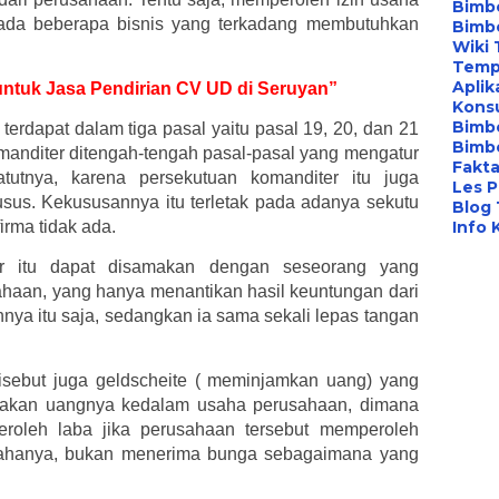
Bimbe
, ada beberapa bisnis yang terkadang membutuhkan
Bimb
Wiki 
Temp
Aplik
 untuk Jasa Pendirian CV UD di Seruyan”
Konsu
Bimb
dapat dalam tiga pasal yaitu pasal 19, 20, dan 21
Bimbe
anditer ditengah-tengah pasal-pasal yang mengatur
Fakta
atutnya, karena persekutuan komanditer itu juga
Les P
sus. Kekususannya itu terletak pada adanya sekutu
Blog
irma tidak ada.
Info 
er itu dapat disamakan dengan seseorang yang
haan, yang hanya menantikan hasil keuntungan dari
ya itu saja, sedangkan ia sama sekali lepas tangan
isebut juga geldscheite ( meminjamkan uang) yang
ayakan uangnya kedalam usaha perusahaan, dimana
eroleh laba jika perusahaan tersebut memperoleh
ahanya, bukan menerima bunga sebagaimana yang