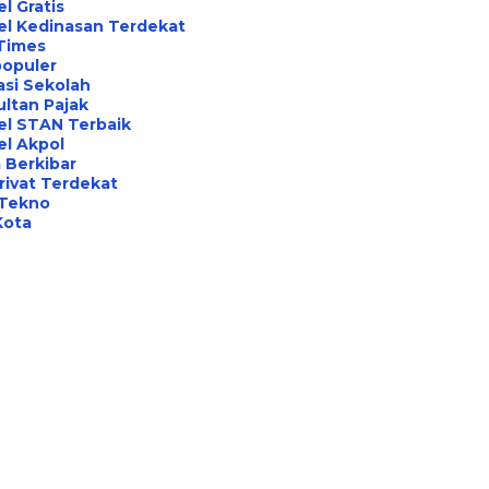
l Gratis
el Kedinasan Terdekat
Times
opuler
asi Sekolah
ltan Pajak
el STAN Terbaik
l Akpol
 Berkibar
rivat Terdekat
 Tekno
Kota