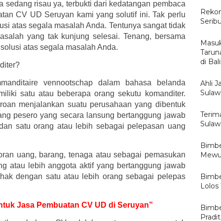
a sedang risau ya, terbukti dari kedatangan pembaca
Rekom
tan CV UD Seruyan kami yang solutif ini. Tak perlu
Serib
lusi atas segala masalah Anda. Tentunya sangat tidak
alah yang tak kunjung selesai. Tenang, bersama
Masuk
, solusi atas segala masalah Anda.
Tarun
di Ba
diter?
mmanditaire vennootschap dalam bahasa belanda
Ahli J
Sulawe
iliki satu atau beberapa orang sekutu komanditer.
eroan menjalankan suatu perusahaan yang dibentuk
Terima
rang pesero yang secara lansung bertanggung jawab
Sulaw
 dan satu orang atau lebih sebagai pelepasan uang
Bimbe
oran uang, barang, tenaga atau sebagai pemasukan
Mewuj
ang atau lebih anggota aktif yang bertanggung jawab
ihak dengan satu atau lebih orang sebagai pelepas
Bimbe
Lolos
 untuk Jasa Pembuatan CV UD di Seruyan”
Bimbe
Pradi