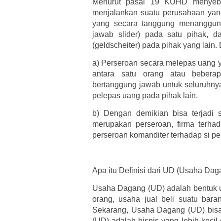
Menurut pasal 19 KUHD menyebu
menjalankan suatu perusahaan yang
yang secara tanggung menanggung
jawab slider) pada satu pihak, 
(geldscheiter) pada pihak yang lai
a)
Perseroan secara melepas uang y
antara satu orang atau bebera
bertanggung jawab untuk seluruhnya
pelepas uang pada pihak lain.
b)
Dengan demikian bisa terjadi 
merupakan perseroan, firma terha
perseroan komanditer terhadap si pe
Apa itu Definisi dari UD (Usaha Dag
Usaha Dagang (UD) adalah bentuk u
orang, usaha jual beli suatu bar
Sekarang, Usaha Dagang (UD) bisa
(UD) adalah bisnis yang lebih kecil