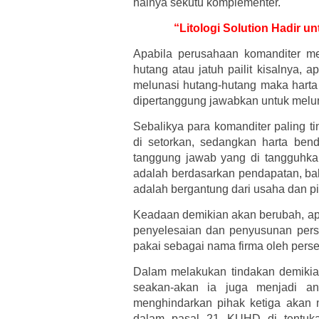
halnya sekutu komplementer.
“Litologi Solution Hadir
Apabila perusahaan komanditer m
hutang atau jatuh pailit kisalnya, 
melunasi hutang-hutang maka harta 
dipertanggung jawabkan untuk melu
Sebalikya para komanditer paling t
di setorkan, sedangkan harta ben
tanggung jawab yang di tangguhk
adalah berdasarkan pendapatan, ba
adalah bergantung dari usaha dan p
Keadaan demikian akan berubah, apa
penyelesaian dan penyusunan pers
pakai sebagai nama firma oleh pers
Dalam melakukan tindakan demikia
seakan-akan ia juga menjadi a
menghindarkan pihak ketiga akan m
dalam pasal 21 KUHD di tentukan