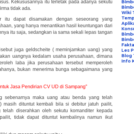
sus. Kekususannya itu terletak pada adanya sekutu
Bimbe
Bimb
irma tidak ada.
Wiki 
Temp
er itu dapat disamakan dengan seseorang yang
Aplik
haan, yang hanya menantikan hasil keuntungan dari
Konsu
ya itu saja, sedangkan ia sama sekali lepas tangan
Bimb
Bimbe
Fakta
isebut juga geldscheite ( meminjamkan uang) yang
Les P
Blog
ayakan uangnya kedalam usaha perusahaan, dimana
Info 
eroleh laba jika perusahaan tersebut memperoleh
ahanya, bukan menerima bunga sebagaimana yang
r untuk Jasa Pendirian CV UD di Sampang”
g sebenarnya maka uang atau benda yang telah
 masih dituntut kembali bila si debitur jatuh pailit,
 telah diserahkan oleh sekutu komanditer kepada
pailit, tidak dapat dituntut kembalinya namun ikut