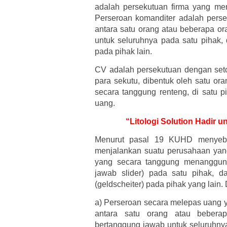
adalah persekutuan firma yang mem
Perseroan komanditer adalah pers
antara satu orang atau beberapa o
untuk seluruhnya pada satu pihak,
pada pihak lain.
CV adalah persekutuan dengan set
para sekutu, dibentuk oleh satu or
secara tanggung renteng, di satu p
uang.
“Litologi Solution Hadir
Menurut pasal 19 KUHD menyebu
menjalankan suatu perusahaan yang
yang secara tanggung menanggung
jawab slider) pada satu pihak, 
(geldscheiter) pada pihak yang lai
a)
Perseroan secara melepas uang y
antara satu orang atau bebera
bertanggung jawab untuk seluruhnya