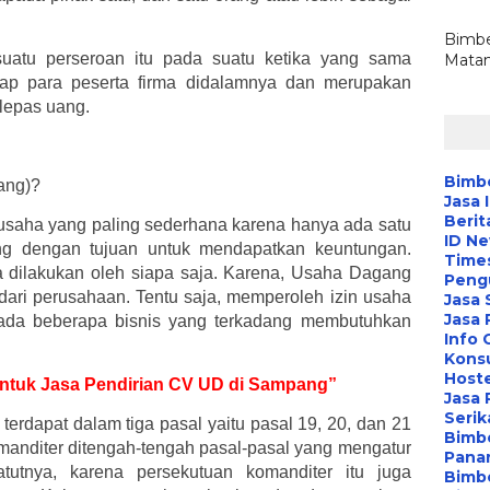
Bimbe
suatu perseroan itu pada suatu ketika yang sama
Matan
dap para peserta firma didalamnya dan merupakan
lepas uang.
Bimbe
ang)?
Jasa 
Berit
saha yang paling sederhana karena hanya ada satu
ID N
ang dengan tujuan untuk mendapatkan keuntungan.
Time
 dilakukan oleh siapa saja. Karena, Usaha Dagang
Peng
 dari perusahaan. Tentu saja, memperoleh izin usaha
Jasa 
Jasa
, ada beberapa bisnis yang terkadang membutuhkan
Info 
Konsu
Hoste
 untuk Jasa Pendirian CV UD di Sampang”
Jasa 
Serik
dapat dalam tiga pasal yaitu pasal 19, 20, dan 21
Bimbe
anditer ditengah-tengah pasal-pasal yang mengatur
Pana
atutnya, karena persekutuan komanditer itu juga
Bimbe