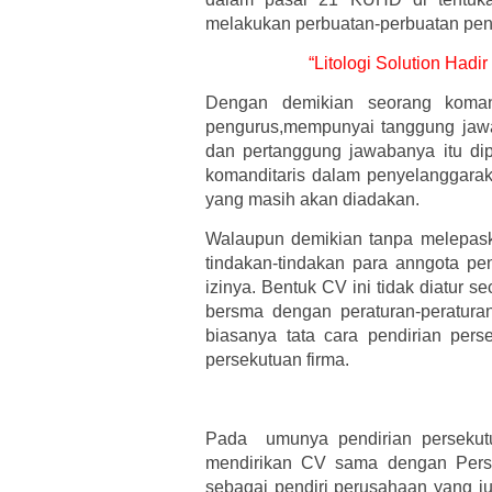
melakukan perbuatan-perbuatan pen
“Litologi Solution Had
Dengan demikian seorang komand
pengurus,mempunyai tanggung jawab
dan pertanggung jawabanya itu dip
komanditaris dalam penyelanggaraka
yang masih akan diadakan.
Walaupun demikian tanpa melepas
tindakan-tindakan para anngota pe
izinya. Bentuk CV ini tidak diatur
bersma dengan peraturan-peratur
biasanya tata cara pendirian pers
persekutuan firma.
Pada umunya pendirian persekutu
mendirikan CV sama dengan Perse
sebagai pendiri perusahaan yang ju