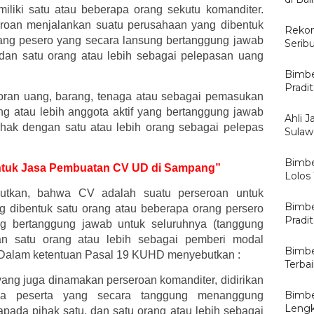
iliki satu atau beberapa orang sekutu komanditer.
eroan menjalankan suatu perusahaan yang dibentuk
Rekom
rang pesero yang secara lansung bertanggung jawab
Serib
 dan satu orang atau lebih sebagai pelepasan uang
Bimbe
Pradi
oran uang, barang, tenaga atau sebagai pemasukan
ang atau lebih anggota aktif yang bertanggung jawab
Ahli J
ihak dengan satu atau lebih orang sebagai pelepas
Sulawe
Bimbe
 untuk Jasa Pembuatan CV UD di Sampang”
Lolos
tkan, bahwa CV adalah suatu perseroan untuk
Bimbe
 dibentuk satu orang atau beberapa orang persero
Pradi
 bertanggung jawab untuk seluruhnya (tanggung
dan satu orang atau lebih sebagai pemberi modal
Bimbe
n. Dalam ketentuan Pasal 19 KUHD menyebutkan :
Terba
ang juga dinamakan perseroan komanditer, didirikan
Bimbe
pa peserta yang secara tanggung menanggung
Lengk
pada pihak satu, dan satu orang atau lebih sebagai