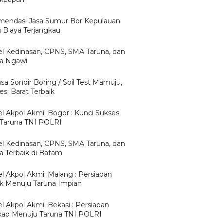
endasi Jasa Sumur Bor Kepulauan
u Biaya Terjangkau
l Kedinasan, CPNS, SMA Taruna, dan
ta Ngawi
asa Sondir Boring / Soil Test Mamuju,
si Barat Terbaik
l Akpol Akmil Bogor : Kunci Sukses
 Taruna TNI POLRI
l Kedinasan, CPNS, SMA Taruna, dan
ta Terbaik di Batam
l Akpol Akmil Malang : Persiapan
ik Menuju Taruna Impian
l Akpol Akmil Bekasi : Persiapan
ap Menuju Taruna TNI POLRI