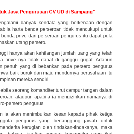
 untuk Jasa Pengurusan CV UD di Sampang”
engalami banyak kendala yang berkenaan dengan
apabila harta benda perseroan tidak mencukupi untuk
benda prive dari perseroan pengurus itu dapat pula
naskan utang persero.
inggi hanya akan kehilangan jumlah uang yang telah
da prive nya tidak dapat di ganggu gugat. Adapun
an penuh yang di bebankan pada persero pengurus
hwa baik buruk dan maju mundurnya perusahaan itu
impinan mereka sendiri.
bila seorang komanditer turut campur tangan dalam
eroan, ataupun apabila ia mengizinkan namanya di
ero-persero pengurus.
n ia akan menimbulkan kesan kepada pihak ketiga
nggota pengurus yang bertanggung jawab untuk
enderita kerugian oleh tindakan-tindakanya, maka
, bahwa tiap-tiap persero komanditer yang ikut