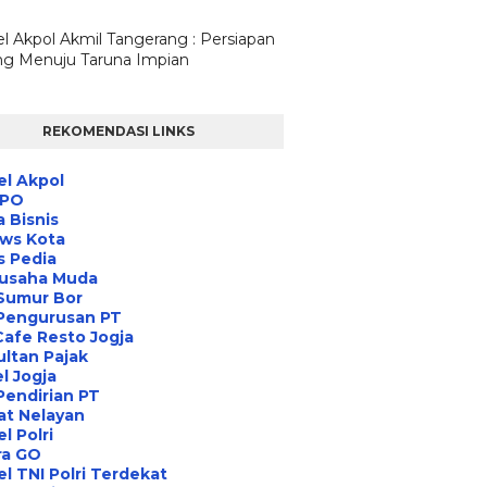
l Akpol Akmil Tangerang : Persiapan
g Menuju Taruna Impian
REKOMENDASI LINKS
l Akpol
IPO
a Bisnis
ews Kota
s Pedia
usaha Muda
Sumur Bor
 Pengurusan PT
Cafe Resto Jogja
ltan Pajak
l Jogja
Pendirian PT
at Nelayan
l Polri
ra GO
l TNI Polri Terdekat