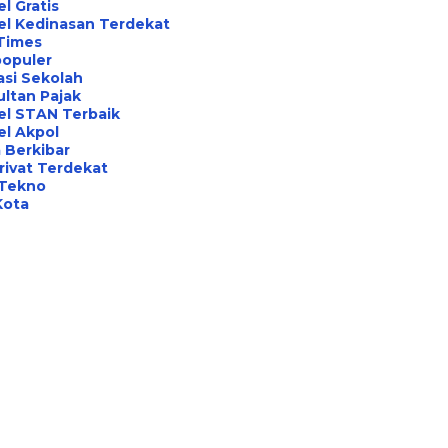
l Gratis
el Kedinasan Terdekat
Times
opuler
asi Sekolah
ltan Pajak
el STAN Terbaik
l Akpol
 Berkibar
rivat Terdekat
 Tekno
Kota