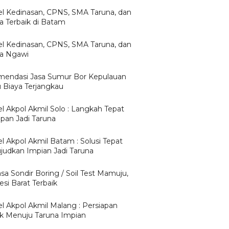
l Kedinasan, CPNS, SMA Taruna, dan
ta Terbaik di Batam
l Kedinasan, CPNS, SMA Taruna, dan
ta Ngawi
endasi Jasa Sumur Bor Kepulauan
u Biaya Terjangkau
l Akpol Akmil Solo : Langkah Tepat
apan Jadi Taruna
l Akpol Akmil Batam : Solusi Tepat
udkan Impian Jadi Taruna
asa Sondir Boring / Soil Test Mamuju,
si Barat Terbaik
l Akpol Akmil Malang : Persiapan
ik Menuju Taruna Impian