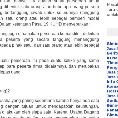
tkan, bahwa CV adalah suatu perseroan untuk
Masuk
 dibentuk satu orang atau beberapa orang persero
Tarun
 bertanggung jawab untuk seluruhnya (tanggung
di Ba
dan satu orang atau lebih sebagai pemberi modal
n. Dalam ketentuan Pasal 19 KUHD menyebutkan :
ang juga dinamakan perseroan komanditer, didirikan
pa peserta yang secara tanggung menanggung
Bimbe
pada pihak satu, dan satu orang atau lebih sebagai
Jasa 
Berit
ID N
suatu perseroan itu pada suatu ketika yang sama
Time
dap para peserta firma didalamnya dan merupakan
Peng
lepas uang.
Jasa 
Jasa
Info 
Konsu
ang)?
Hoste
Jasa 
saha yang paling sederhana karena hanya ada satu
Serik
Bimbe
ang dengan tujuan untuk mendapatkan keuntungan.
Pana
 dilakukan oleh siapa saja. Karena, Usaha Dagang
Bimbe
 dari perusahaan. Tentu saja, memperoleh izin usaha