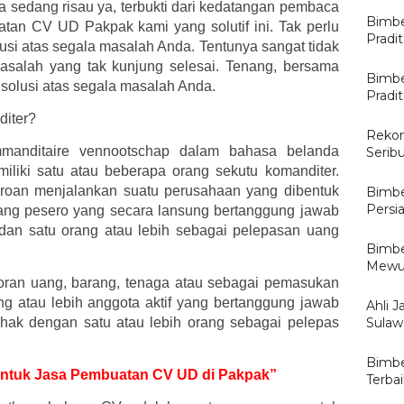
a sedang risau ya, terbukti dari kedatangan pembaca
Bimbe
tan CV UD Pakpak kami yang solutif ini. Tak perlu
Pradi
lusi atas segala masalah Anda. Tentunya sangat tidak
alah yang tak kunjung selesai. Tenang, bersama
Bimbe
, solusi atas segala masalah Anda.
Pradi
diter?
Rekom
mmanditaire vennootschap dalam bahasa belanda
Serib
iliki satu atau beberapa orang sekutu komanditer.
eroan menjalankan suatu perusahaan yang dibentuk
Bimbe
Persi
rang pesero yang secara lansung bertanggung jawab
 dan satu orang atau lebih sebagai pelepasan uang
Bimbe
Mewuj
oran uang, barang, tenaga atau sebagai pemasukan
ang atau lebih anggota aktif yang bertanggung jawab
Ahli J
ihak dengan satu atau lebih orang sebagai pelepas
Sulawe
Bimbe
r untuk Jasa Pembuatan CV UD di Pakpak”
Terba