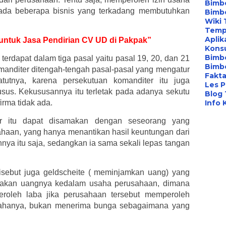
Bimbe
, ada beberapa bisnis yang terkadang membutuhkan
Bimb
Wiki 
Temp
Aplik
r untuk Jasa Pendirian CV UD di Pakpak”
Konsu
Bimb
dapat dalam tiga pasal yaitu pasal 19, 20, dan 21
Bimbe
anditer ditengah-tengah pasal-pasal yang mengatur
Fakta
atutnya, karena persekutuan komanditer itu juga
Les P
sus. Kekususannya itu terletak pada adanya sekutu
Blog
irma tidak ada.
Info 
er itu dapat disamakan dengan seseorang yang
haan, yang hanya menantikan hasil keuntungan dari
ya itu saja, sedangkan ia sama sekali lepas tangan
isebut juga geldscheite ( meminjamkan uang) yang
ayakan uangnya kedalam usaha perusahaan, dimana
eroleh laba jika perusahaan tersebut memperoleh
ahanya, bukan menerima bunga sebagaimana yang