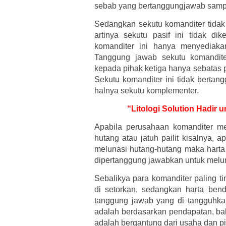
sebab yang bertanggungjawab sampai
Sedangkan sekutu komanditer tidak
artinya sekutu pasif ini tidak di
komanditer ini hanya menyediaka
Tanggung jawab sekutu komandite
kepada pihak ketiga hanya sebatas
Sekutu komanditer ini tidak bertan
halnya sekutu komplementer.
“Litologi Solution Hadir
Apabila perusahaan komanditer m
hutang atau jatuh pailit kisalnya, 
melunasi hutang-hutang maka harta 
dipertanggung jawabkan untuk melu
Sebalikya para komanditer paling t
di setorkan, sedangkan harta ben
tanggung jawab yang di tangguhk
adalah berdasarkan pendapatan, ba
adalah bergantung dari usaha dan p