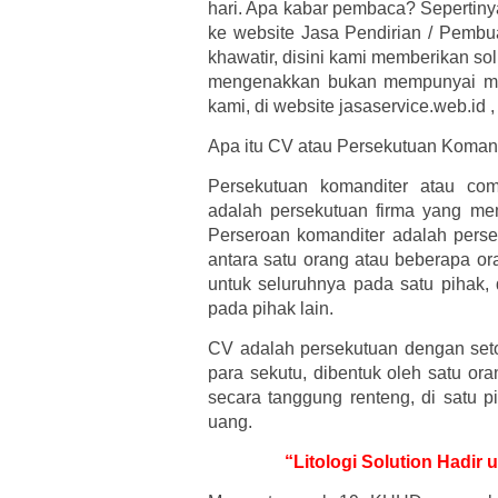
hari. Apa kabar pembaca? Sepertiny
ke website Jasa Pendirian / Pembua
khawatir, disini kami memberikan so
mengenakkan bukan mempunyai mas
kami, di website jasaservice.web.id 
Apa itu CV atau Persekutuan Koman
Persekutuan komanditer atau co
adalah persekutuan firma yang mem
Perseroan komanditer adalah pers
antara satu orang atau beberapa o
untuk seluruhnya pada satu pihak,
pada pihak lain.
CV adalah persekutuan dengan set
para sekutu, dibentuk oleh satu or
secara tanggung renteng, di satu p
uang.
“Litologi Solution Hadi