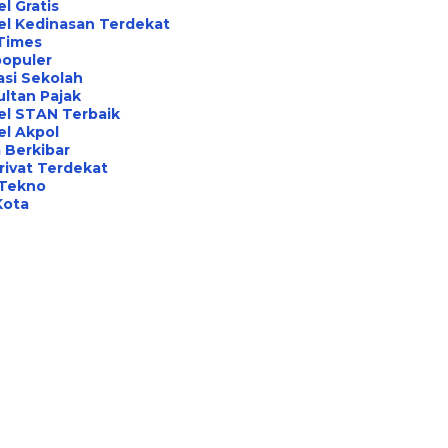
l Gratis
el Kedinasan Terdekat
Times
opuler
asi Sekolah
ltan Pajak
el STAN Terbaik
l Akpol
 Berkibar
rivat Terdekat
 Tekno
Kota