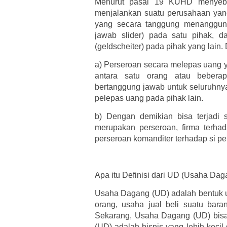
Menurut pasal 19 KUHD menyebu
menjalankan suatu perusahaan yang
yang secara tanggung menanggung
jawab slider) pada satu pihak, 
(geldscheiter) pada pihak yang lai
a)
Perseroan secara melepas uang y
antara satu orang atau bebera
bertanggung jawab untuk seluruhnya
pelepas uang pada pihak lain.
b)
Dengan demikian bisa terjadi 
merupakan perseroan, firma terha
perseroan komanditer terhadap si pe
Apa itu Definisi dari UD (Usaha Dag
Usaha Dagang (UD) adalah bentuk u
orang, usaha jual beli suatu bar
Sekarang, Usaha Dagang (UD) bisa
(UD) adalah bisnis yang lebih kecil