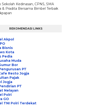
 Sekolah Kedinasan, CPNS, SMA
a & Pradita Bersama Bimbel Terbaik
likpapan
REKOMENDASI LINKS
l Akpol
IPO
a Bisnis
ews Kota
s Pedia
usaha Muda
Sumur Bor
 Pengurusan PT
Cafe Resto Jogja
ltan Pajak
l Jogja
Pendirian PT
at Nelayan
l Polri
ra GO
l TNI Polri Terdekat