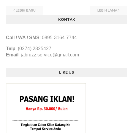
LEBIH BARU
LEBIH LAMA
KONTAK
Call / WA / SMS
:
0895-3164-7744
Telp
: (0274) 2825427
Email
:
jabruzz.service@gmail.com
LIKE US