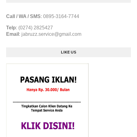
Call / WA / SMS
:
0895-3164-7744
Telp
: (0274) 2825427
Email
:
jabruzz.service@gmail.com
LIKE US