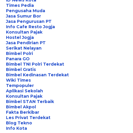
ID News Kota
Times Pedia
Pengusaha Muda
Jasa Sumur Bor
Jasa Pengurusan PT
Info Cafe Resto Jogja
Konsultan Pajak
Hostel Jogja
Jasa Pendirian PT
Serikat Nelayan
Bimbel Polri
Panara GO
Bimbel TNI Polri Terdekat
Bimbel Gratis
Bimbel Kedinasan Terdekat
Wiki Times
Tempopuler
Aplikasi Sekolah
Konsultan Pajak
Bimbel STAN Terbaik
Bimbel Akpol
Fakta Berkibar
Les Privat Terdekat
Blog Tekno
Info Kota