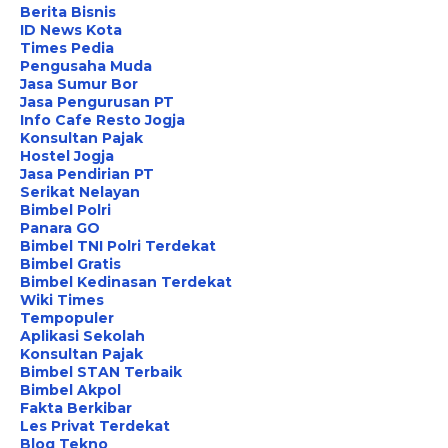
Berita Bisnis
ID News Kota
Times Pedia
Pengusaha Muda
Jasa Sumur Bor
Jasa Pengurusan PT
Info Cafe Resto Jogja
Konsultan Pajak
Hostel Jogja
Jasa Pendirian PT
Serikat Nelayan
Bimbel Polri
Panara GO
Bimbel TNI Polri Terdekat
Bimbel Gratis
Bimbel Kedinasan Terdekat
Wiki Times
Tempopuler
Aplikasi Sekolah
Konsultan Pajak
Bimbel STAN Terbaik
Bimbel Akpol
Fakta Berkibar
Les Privat Terdekat
Blog Tekno