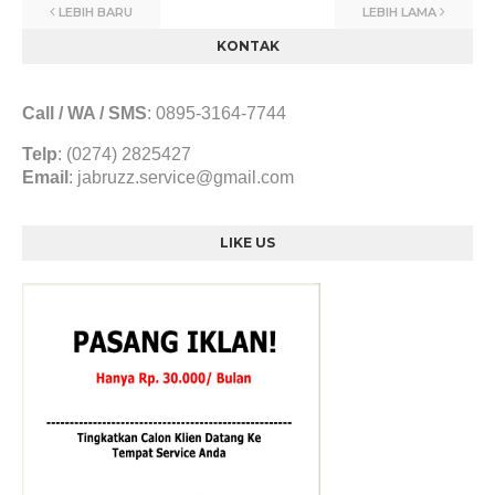
LEBIH BARU
LEBIH LAMA
KONTAK
Call / WA / SMS
:
0895-3164-7744
Telp
: (0274) 2825427
Email
:
jabruzz.service@gmail.com
LIKE US