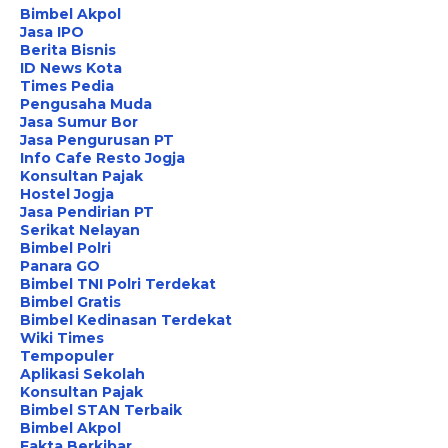
Bimbel Akpol
Jasa IPO
Berita Bisnis
ID News Kota
Times Pedia
Pengusaha Muda
Jasa Sumur Bor
Jasa Pengurusan PT
Info Cafe Resto Jogja
Konsultan Pajak
Hostel Jogja
Jasa Pendirian PT
Serikat Nelayan
Bimbel Polri
Panara GO
Bimbel TNI Polri Terdekat
Bimbel Gratis
Bimbel Kedinasan Terdekat
Wiki Times
Tempopuler
Aplikasi Sekolah
Konsultan Pajak
Bimbel STAN Terbaik
Bimbel Akpol
Fakta Berkibar