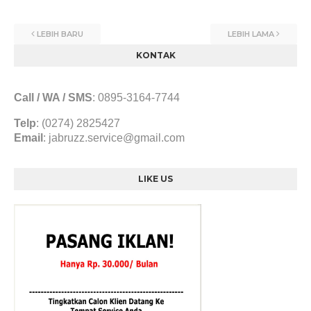
LEBIH BARU
LEBIH LAMA
KONTAK
Call / WA / SMS
:
0895-3164-7744
Telp
: (0274) 2825427
Email
:
jabruzz.service@gmail.com
LIKE US