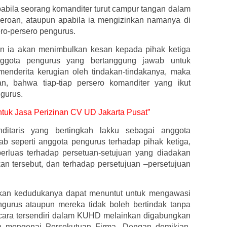
bila seorang komanditer turut campur tangan dalam
eroan, ataupun apabila ia mengizinkan namanya di
ero-persero pengurus.
n ia akan menimbulkan kesan kepada pihak ketiga
nggota pengurus yang bertanggung jawab untuk
enderita kerugian oleh tindakan-tindakanya, maka
, bahwa tiap-tiap persero komanditer yang ikut
gurus.
untuk Jasa Perizinan CV UD Jakarta Pusat”
itaris yang bertingkah lakku sebagai anggota
 seperti anggota pengurus terhadap pihak ketiga,
erluas terhadap persetuan-setujuan yang diadakan
n tersebut, dan terhadap persetujuan –persetujuan
kan kedudukanya dapat menuntut untuk mengawasi
ngurus ataupun mereka tidak boleh bertindak tanpa
 secara tersendiri dalam KUHD melainkan digabungkan
an mengenai Persekutuan Firma. Dengan demikian,