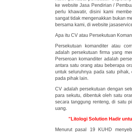
ke website Jasa Pendirian / Pembua
perlu khawatir, disini kami memb
sangat tidak mengenakkan bukan me
bersama kami, di website jasaservic
Apa itu CV atau Persekutuan Koman
Persekutuan komanditer atau co
adalah persekutuan firma yang mem
Perseroan komanditer adalah pers
antara satu orang atau beberapa o
untuk seluruhnya pada satu pihak,
pada pihak lain.
CV adalah persekutuan dengan set
para sekutu, dibentuk oleh satu or
secara tanggung renteng, di satu p
uang.
“Litologi Solution Hadir un
Menurut pasal 19 KUHD menyebu