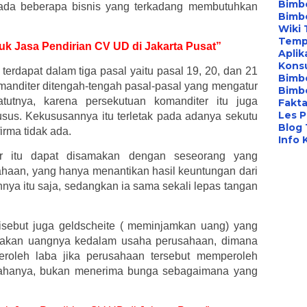
Bimbe
, ada beberapa bisnis yang terkadang membutuhkan
Bimb
Wiki 
Temp
tuk Jasa Pendirian CV UD di Jakarta Pusat”
Aplik
Konsu
dapat dalam tiga pasal yaitu pasal 19, 20, dan 21
Bimb
anditer ditengah-tengah pasal-pasal yang mengatur
Bimbe
atutnya, karena persekutuan komanditer itu juga
Fakta
Les P
sus. Kekususannya itu terletak pada adanya sekutu
Blog
irma tidak ada.
Info 
er itu dapat disamakan dengan seseorang yang
haan, yang hanya menantikan hasil keuntungan dari
ya itu saja, sedangkan ia sama sekali lepas tangan
isebut juga geldscheite ( meminjamkan uang) yang
ayakan uangnya kedalam usaha perusahaan, dimana
eroleh laba jika perusahaan tersebut memperoleh
ahanya, bukan menerima bunga sebagaimana yang