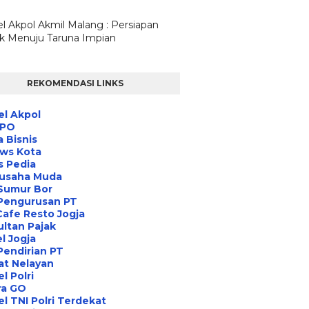
l Akpol Akmil Malang : Persiapan
ik Menuju Taruna Impian
REKOMENDASI LINKS
l Akpol
IPO
a Bisnis
ews Kota
s Pedia
usaha Muda
Sumur Bor
 Pengurusan PT
Cafe Resto Jogja
ltan Pajak
l Jogja
Pendirian PT
at Nelayan
l Polri
ra GO
l TNI Polri Terdekat