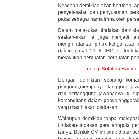
Keadaan demikian akan berubah, apa
penyelesaian dan penyusunan pers
pakai sebagai nama firma oleh pers
Dalam melakukan tindakan demikia
seakan-akan ia juga menjadi a
menghindarkan pihak ketiga akan m
dalam pasal 21 KUHD di tentukan
melakukan perbuatan-perbuatan pen
“Litologi Solution Hadir 
Dengan demikian seorang komand
pengurus,mempunyai tanggung jawab
dan pertanggung jawabanya itu dip
komanditaris dalam penyelanggaraka
yang masih akan diadakan.
Walaupun demikian tanpa melepas
tindakan-tindakan para anngota pe
izinya. Bentuk CV ini tidak diatur
bersma dengan peraturan-peratur