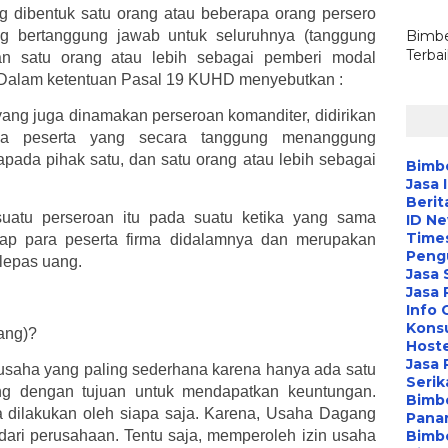
 dibentuk satu orang atau beberapa orang persero
 bertanggung jawab untuk seluruhnya (tanggung
Bimbe
Terba
dan satu orang atau lebih sebagai pemberi modal
n. Dalam ketentuan Pasal 19 KUHD menyebutkan :
ang juga dinamakan perseroan komanditer, didirikan
pa peserta yang secara tanggung menanggung
pada pihak satu, dan satu orang atau lebih sebagai
Bimbe
Jasa 
Berit
suatu perseroan itu pada suatu ketika yang sama
ID N
Time
dap para peserta firma didalamnya dan merupakan
Peng
lepas uang.
Jasa 
Jasa
Info 
Konsu
ang)?
Hoste
Jasa 
saha yang paling sederhana karena hanya ada satu
Serik
ang dengan tujuan untuk mendapatkan keuntungan.
Bimbe
 dilakukan oleh siapa saja. Karena, Usaha Dagang
Pana
 dari perusahaan. Tentu saja, memperoleh izin usaha
Bimbe