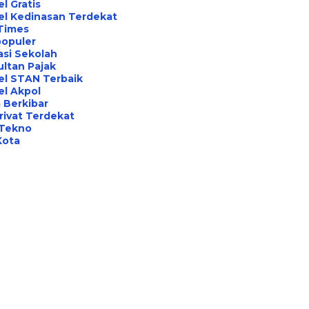
l Gratis
el Kedinasan Terdekat
Times
opuler
asi Sekolah
ltan Pajak
el STAN Terbaik
l Akpol
 Berkibar
rivat Terdekat
 Tekno
Kota