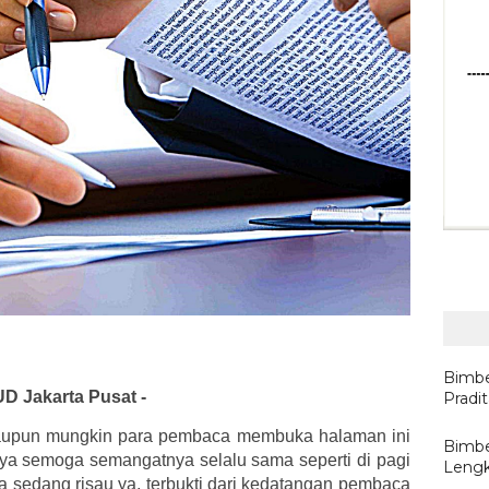
Bimbe
D Jakarta Pusat -
Pradi
aupun mungkin para pembaca membuka halaman ini
Bimbe
ya semoga semangatnya selalu sama seperti di pagi
Lengk
a sedang risau ya, terbukti dari kedatangan pembaca