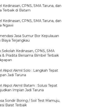
l Kedinasan, CPNS, SMA Taruna, dan
ta Terbaik di Batam
l Kedinasan, CPNS, SMA Taruna, dan
ta Ngawi
endasi Jasa Sumur Bor Kepulauan
u Biaya Terjangkau
 Sekolah Kedinasan, CPNS, SMA
a & Pradita Bersama Bimbel Terbaik
likpapan
l Akpol Akmil Solo : Langkah Tepat
apan Jadi Taruna
l Akpol Akmil Batam : Solusi Tepat
udkan Impian Jadi Taruna
asa Sondir Boring / Soil Test Mamuju,
si Barat Terbaik