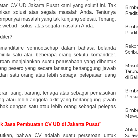
tan CV UD Jakarta Pusat kami yang solutif ini. Tak
Bimbe
erikan solusi atas segala masalah Anda. Tentunya
Pradi
mpunyai masalah yang tak kunjung selesai. Tenang,
e.web.id , solusi atas segala masalah Anda.
Bimbe
Pradi
diter?
Rekom
mmanditaire vennootschap dalam bahasa belanda
Serib
iliki satu atau beberapa orang sekutu komanditer.
eroan menjalankan suatu perusahaan yang dibentuk
Masuk
rang pesero yang secara lansung bertanggung jawab
Tarun
 dan satu orang atau lebih sebagai pelepasan uang
di Ba
Bimbe
oran uang, barang, tenaga atau sebagai pemasukan
Persi
ang atau lebih anggota aktif yang bertanggung jawab
ihak dengan satu atau lebih orang sebagai pelepas
Bimbe
Mewuj
tuk Jasa Pembuatan CV UD di Jakarta Pusat”
Ahli J
tkan, bahwa CV adalah suatu perseroan untuk
Sulawe