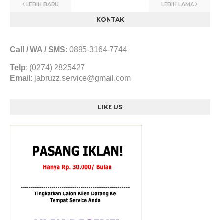
LEBIH BARU
LEBIH LAMA
KONTAK
Call / WA / SMS
:
0895-3164-7744
Telp
: (0274) 2825427
Email
:
jabruzz.service@gmail.com
LIKE US