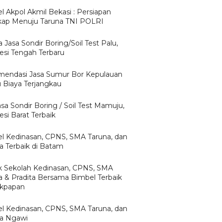
l Akpol Akmil Bekasi : Persiapan
ap Menuju Taruna TNI POLRI
 Jasa Sondir Boring/Soil Test Palu,
esi Tengah Terbaru
endasi Jasa Sumur Bor Kepulauan
u Biaya Terjangkau
asa Sondir Boring / Soil Test Mamuju,
si Barat Terbaik
l Kedinasan, CPNS, SMA Taruna, dan
ta Terbaik di Batam
 Sekolah Kedinasan, CPNS, SMA
a & Pradita Bersama Bimbel Terbaik
likpapan
l Kedinasan, CPNS, SMA Taruna, dan
ta Ngawi