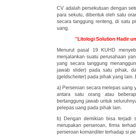
CV adalah persekutuan dengan set
para sekutu, dibentuk oleh satu or
secara tanggung renteng, di satu p
uang.
“Litologi Solution Hadir
Menurut pasal 19 KUHD menyebu
menjalankan suatu perusahaan yang
yang secara tanggung menanggung
jawab slider) pada satu pihak, 
(geldscheiter) pada pihak yang lai
a)
Perseroan secara melepas uang y
antara satu orang atau bebera
bertanggung jawab untuk seluruhnya
pelepas uang pada pihak lain.
b)
Dengan demikian bisa terjadi 
merupakan perseroan, firma terha
perseroan komanditer terhadap si pe