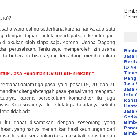
Bimbe
Persi
ang)?
saha yang paling sederhana karena hanya ada satu
ang dengan tujuan untuk mendapatkan keuntungan.
 dilakukan oleh siapa saja. Karena, Usaha Dagang
 dari perusahaan. Tentu saja, memperoleh izin usaha
Bimbe
, ada beberapa bisnis yang terkadang membutuhkan
Jasa 
Berit
ID N
Time
 untuk Jasa Pendirian CV UD di Enrekang”
Peng
Jasa 
dapat dalam tiga pasal yaitu pasal 19, 20, dan 21
Jasa
anditer ditengah-tengah pasal-pasal yang mengatur
Info 
atutnya, karena persekutuan komanditer itu juga
Konsu
sus. Kekususannya itu terletak pada adanya sekutu
Hoste
Jasa 
irma tidak ada.
Serik
Bimbe
er itu dapat disamakan dengan seseorang yang
Pana
haan, yang hanya menantikan hasil keuntungan dari
Bimbe
ya itu saja, sedangkan ia sama sekali lepas tangan