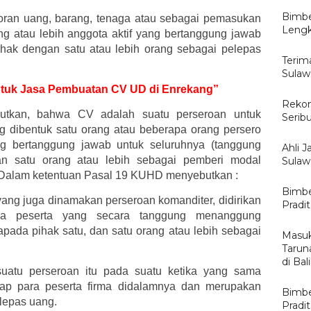
Bimbe
oran uang, barang, tenaga atau sebagai pemasukan
Lengk
ang atau lebih anggota aktif yang bertanggung jawab
ihak dengan satu atau lebih orang sebagai pelepas
Terima
Sulaw
 untuk Jasa Pembuatan CV UD di Enrekang”
Rekom
tkan, bahwa CV adalah suatu perseroan untuk
Serib
 dibentuk satu orang atau beberapa orang persero
 bertanggung jawab untuk seluruhnya (tanggung
Ahli J
dan satu orang atau lebih sebagai pemberi modal
Sulawe
n. Dalam ketentuan Pasal 19 KUHD menyebutkan :
Bimbe
ang juga dinamakan perseroan komanditer, didirikan
Pradi
pa peserta yang secara tanggung menanggung
pada pihak satu, dan satu orang atau lebih sebagai
Masuk
Tarun
di Ba
suatu perseroan itu pada suatu ketika yang sama
dap para peserta firma didalamnya dan merupakan
Bimbe
lepas uang.
Pradi