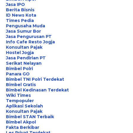
Jasa IPO
Berita Bisnis
ID News Kota
Times Pedia
Pengusaha Muda
Jasa Sumur Bor
Jasa Pengurusan PT
Info Cafe Resto Jogja
Konsultan Pajak
Hostel Jogja
Jasa Pendirian PT
Serikat Nelayan
Bimbel Polri
Panara GO
Bimbel TNI Polri Terdekat
Bimbel Gratis
Bimbel Kedinasan Terdekat
Wiki Times
Tempopuler
Aplikasi Sekolah
Konsultan Pajak
Bimbel STAN Terbaik
Bimbel Akpol
Fakta Berkibar
Les Privat Terdekat