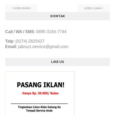
LEBIH BARU
LEBIH LAMA
KONTAK
Call / WA / SMS
:
0895-3164-7744
Telp
: (0274) 2825427
Email
:
jabruzz.service@gmail.com
LIKE US