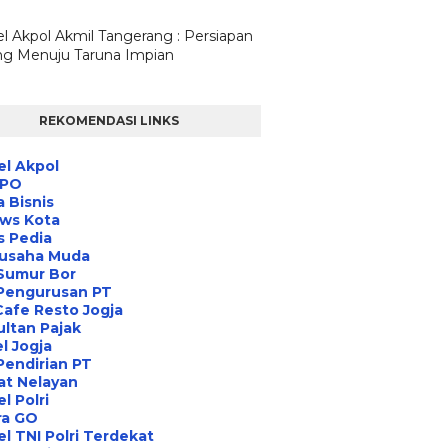
l Akpol Akmil Tangerang : Persiapan
g Menuju Taruna Impian
REKOMENDASI LINKS
l Akpol
IPO
a Bisnis
ews Kota
s Pedia
usaha Muda
Sumur Bor
 Pengurusan PT
Cafe Resto Jogja
ltan Pajak
l Jogja
Pendirian PT
at Nelayan
l Polri
ra GO
l TNI Polri Terdekat