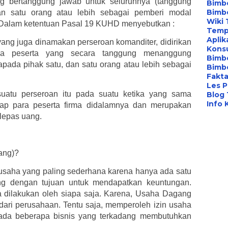
 bertanggung jawab untuk seluruhnya (tanggung
Bimbe
Bimb
dan satu orang atau lebih sebagai pemberi modal
Wiki 
n. Dalam ketentuan Pasal 19 KUHD menyebutkan :
Temp
Aplik
ang juga dinamakan perseroan komanditer, didirikan
Konsu
pa peserta yang secara tanggung menanggung
Bimb
pada pihak satu, dan satu orang atau lebih sebagai
Bimbe
Fakta
Les P
suatu perseroan itu pada suatu ketika yang sama
Blog
Info 
dap para peserta firma didalamnya dan merupakan
lepas uang.
ang)?
saha yang paling sederhana karena hanya ada satu
ang dengan tujuan untuk mendapatkan keuntungan.
 dilakukan oleh siapa saja. Karena, Usaha Dagang
 dari perusahaan. Tentu saja, memperoleh izin usaha
, ada beberapa bisnis yang terkadang membutuhkan