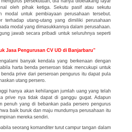
 mengurus persekutuan, dia hanya dibelakang layar
kenal oleh pihak ketiga. Sekutu pasif atau sekutu
n modal untuk pembiayaan perusahaan tersebut.
r terhadap utang-utang yang dimiliki perusahaan
 pada modal yang dimasukkannya dalam perusahaan.
ggung jawab secara pribadi untuk seluruhnya seperti
ntuk Jasa Pengurusan CV UD di Banjarbaru”
engalami banyak kendala yang berkenaan dengan
apabila harta benda perseroan tidak mencukupi untuk
benda prive dari perseroan pengurus itu dapat pula
naskan utang persero.
inggi hanya akan kehilangan jumlah uang yang telah
da prive nya tidak dapat di ganggu gugat. Adapun
an penuh yang di bebankan pada persero pengurus
hwa baik buruk dan maju mundurnya perusahaan itu
impinan mereka sendiri.
bila seorang komanditer turut campur tangan dalam