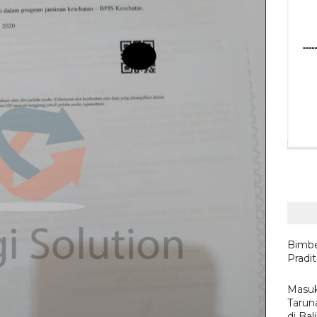
Bimbe
Pradi
Masuk
Tarun
di Ba