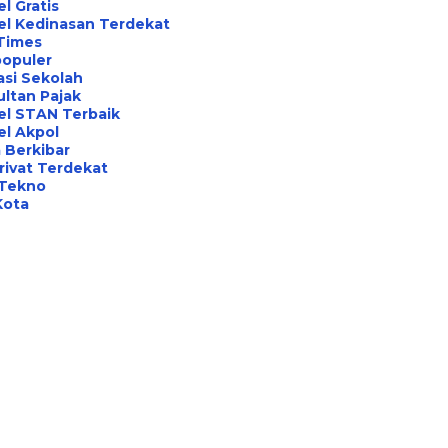
l Gratis
el Kedinasan Terdekat
Times
opuler
asi Sekolah
ltan Pajak
el STAN Terbaik
l Akpol
 Berkibar
rivat Terdekat
 Tekno
Kota