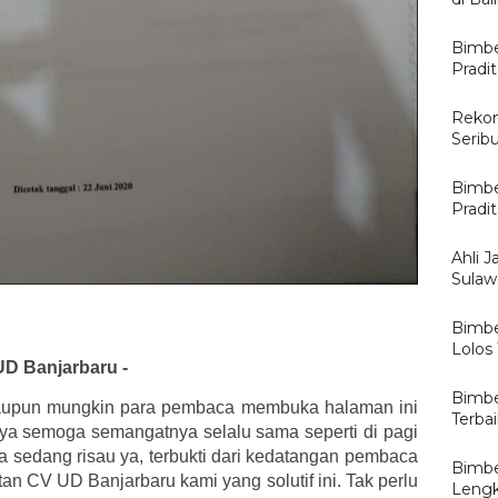
Bimbe
Pradi
Rekom
Serib
Bimbe
Pradi
Ahli J
Sulawe
Bimbe
Lolos
UD Banjarbaru -
Bimbe
aupun mungkin para pembaca membuka halaman ini
Terba
ya semoga semangatnya selalu sama seperti di pagi
a sedang risau ya, terbukti dari kedatangan pembaca
Bimbe
an CV UD Banjarbaru kami yang solutif ini. Tak perlu
Lengk