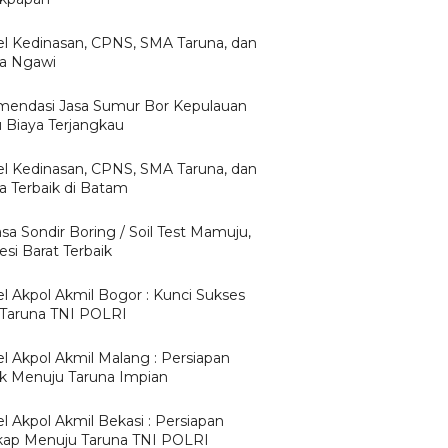
l Kedinasan, CPNS, SMA Taruna, dan
ta Ngawi
endasi Jasa Sumur Bor Kepulauan
u Biaya Terjangkau
l Kedinasan, CPNS, SMA Taruna, dan
ta Terbaik di Batam
asa Sondir Boring / Soil Test Mamuju,
si Barat Terbaik
l Akpol Akmil Bogor : Kunci Sukses
 Taruna TNI POLRI
l Akpol Akmil Malang : Persiapan
ik Menuju Taruna Impian
l Akpol Akmil Bekasi : Persiapan
ap Menuju Taruna TNI POLRI