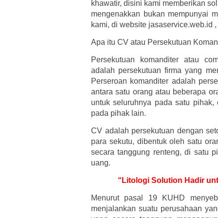
khawatir, disini kami memberikan so
mengenakkan bukan mempunyai mas
kami, di website jasaservice.web.id 
Apa itu CV atau Persekutuan Koman
Persekutuan komanditer atau co
adalah persekutuan firma yang mem
Perseroan komanditer adalah pers
antara satu orang atau beberapa o
untuk seluruhnya pada satu pihak,
pada pihak lain.
CV adalah persekutuan dengan set
para sekutu, dibentuk oleh satu or
secara tanggung renteng, di satu p
uang.
“Litologi Solution Hadir 
Menurut pasal 19 KUHD menyebu
menjalankan suatu perusahaan yang