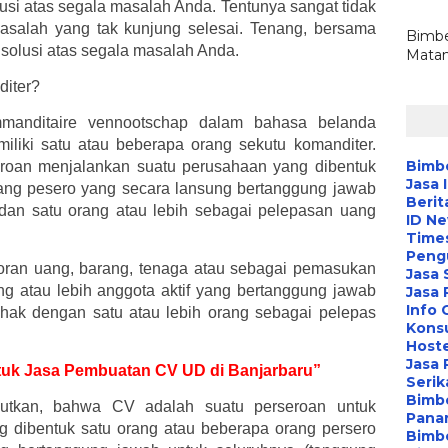
lusi atas segala masalah Anda. Tentunya sangat tidak
alah yang tak kunjung selesai. Tenang, bersama
Bimbe
, solusi atas segala masalah Anda.
Matan
diter?
mmanditaire vennootschap dalam bahasa belanda
iliki satu atau beberapa orang sekutu komanditer.
Bimbe
eroan menjalankan suatu perusahaan yang dibentuk
Jasa 
rang pesero yang secara lansung bertanggung jawab
Berit
 dan satu orang atau lebih sebagai pelepasan uang
ID N
Time
Peng
oran uang, barang, tenaga atau sebagai pemasukan
Jasa 
ang atau lebih anggota aktif yang bertanggung jawab
Jasa
Info 
ihak dengan satu atau lebih orang sebagai pelepas
Konsu
Hoste
Jasa 
untuk Jasa Pembuatan CV UD di Banjarbaru”
Serik
Bimbe
tkan, bahwa CV adalah suatu perseroan untuk
Pana
 dibentuk satu orang atau beberapa orang persero
Bimbe